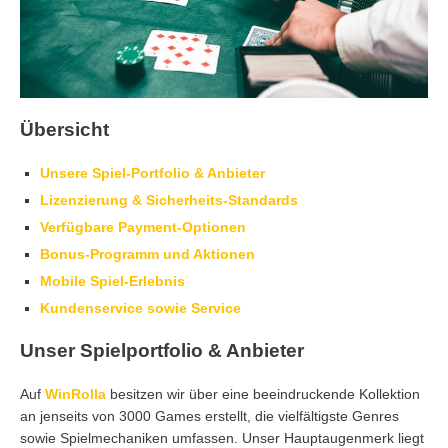
Übersicht
Unsere Spiel-Portfolio & Anbieter
Lizenzierung & Sicherheits-Standards
Verfügbare Payment-Optionen
Bonus-Programm und Aktionen
Mobile Spiel-Erlebnis
Kundenservice sowie Service
Unser Spielportfolio & Anbieter
Auf
WinRolla
besitzen wir über eine beeindruckende Kollektion
an jenseits von 3000 Games erstellt, die vielfältigste Genres
sowie Spielmechaniken umfassen. Unser Hauptaugenmerk liegt