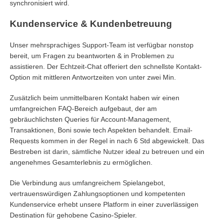
synchronisiert wird.
Kundenservice & Kundenbetreuung
Unser mehrsprachiges Support-Team ist verfügbar nonstop
bereit, um Fragen zu beantworten & in Problemen zu
assistieren. Der Echtzeit-Chat offeriert den schnellste Kontakt-
Option mit mittleren Antwortzeiten von unter zwei Min.
Zusätzlich beim unmittelbaren Kontakt haben wir einen
umfangreichen FAQ-Bereich aufgebaut, der am
gebräuchlichsten Queries für Account-Management,
Transaktionen, Boni sowie tech Aspekten behandelt. Email-
Requests kommen in der Regel in nach 6 Std abgewickelt. Das
Bestreben ist darin, sämtliche Nutzer ideal zu betreuen und ein
angenehmes Gesamterlebnis zu ermöglichen.
Die Verbindung aus umfangreichem Spielangebot,
vertrauenswürdigen Zahlungsoptionen und kompetenten
Kundenservice erhebt unsere Platform in einer zuverlässigen
Destination für gehobene Casino-Spieler.