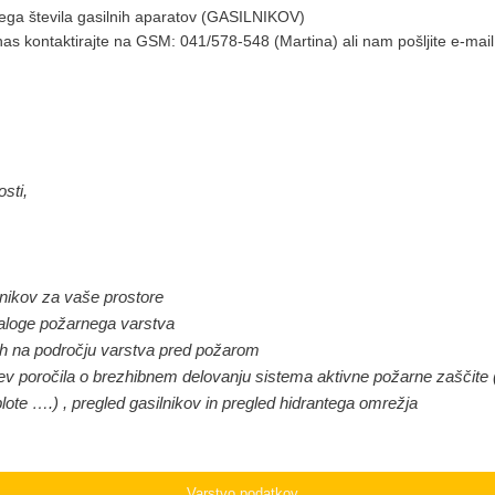
ega števila gasilnih aparatov (GASILNIKOV)
 nas kontaktirajte na GSM: 041/578-548 (Martina) ali nam pošljite e-m
sti,
lnikov za vaše prostore
aloge požarnega varstva
ih na področju varstva pred požarom
ev poročila o brezhibnem delovanju sistema aktivne požarne zaščite (v
plote ….) , pregled gasilnikov in pregled hidrantega omrežja
Varstvo podatkov