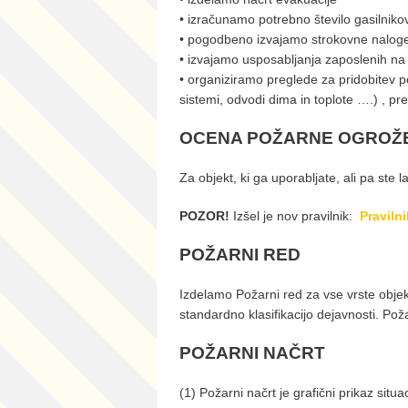
• izračunamo potrebno število gasilniko
• pogodbeno izvajamo strokovne nalog
• izvajamo usposabljanja zaposlenih n
• organiziramo preglede za pridobitev po
sistemi, odvodi dima in toplote ….) , pr
OCENA POŽARNE OGROŽ
Za objekt, ki ga uporabljate, ali pa st
POZOR!
Izšel je nov pravilnik:
Praviln
POŽARNI RED
Izdelamo Požarni red za vse vrste objekt
standardno klasifikacijo dejavnosti. Pož
POŽARNI NAČRT
(1) Požarni načrt je grafični prikaz sit