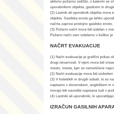
aktivno požarno zaščito, s katerim se 
uporabnikom objekta, gasilcem in drug
(2) Lastnik ali uporabnik objekta mora e
objekta. Gasilska enota ga lahko uporabl
načrta zaprosi pristojno gasilsko enoto,
(3) Požarni načrt mora biti izdelan v m
Požarni načrt vam izdelamo v kolikor j
NAČRT EVAKUACIJE
(1) Načrt evakuacije je grafični prikaz 
drugi nevarnosti. V njem mora biti vri
mesto, mesta, kjer so nameščene naprav
(2) Načrt evakuacije mora biti izobešen v
(3) V hotelskih in drugih sobah, ki so n
napisano v slovenskem, angleškem in ne
morajo biti navodila napisana tudi v jez
(4) Lastniki ali uporabniki, ki uporabljaj
IZRAČUN GASILNIH APAR