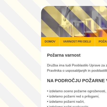
DOMOV
VARNOST PRI DELU
POŽA
Požarna varnost
Družba ima tudi Pooblastilo Uprave za 
Pravilnika o usposabljanjih in pooblasti
NA PODROČJU POŽARNE 
• izdelamo oceno požarne ogroženosti,
• izdelamo požarni red s prilogami,
• izdelamo požarni načrt,
• izdelamo načrt evakuacije