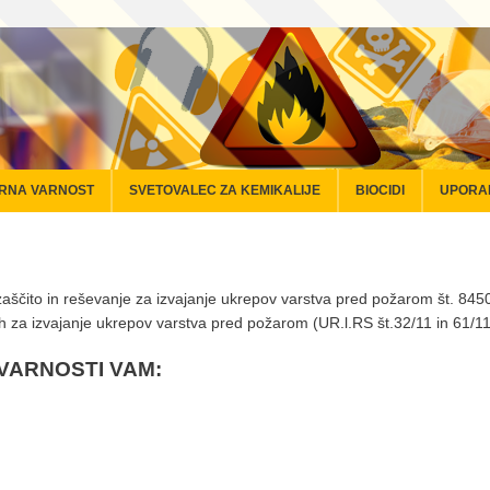
RNA VARNOST
SVETOVALEC ZA KEMIKALIJE
BIOCIDI
UPORA
zaščito in reševanje za izvajanje ukrepov varstva pred požarom št. 8
lih za izvajanje ukrepov varstva pred požarom (UR.l.RS št.32/11 in 61/11
VARNOSTI VAM: