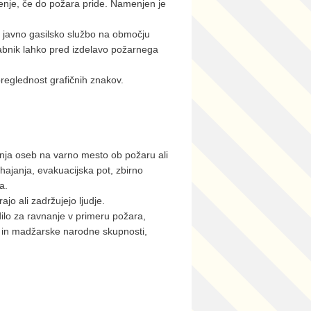
enje, če do požara pride. Namenjen je
ja javno gasilsko službo na območju
orabnik lahko pred izdelavo požarnega
preglednost grafičnih znakov.
banja oseb na varno mesto ob požaru ali
ajanja, evakuacijska pot, zbirno
a.
jo ali zadržujejo ljudje.
dilo za ravnanje v primeru požara,
e in madžarske narodne skupnosti,