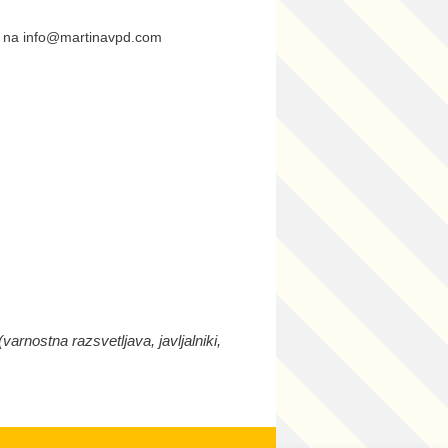
ail na info@martinavpd.com
arnostna razsvetljava, javljalniki,