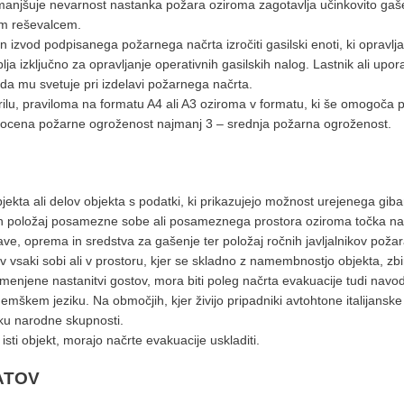
zmanjšuje nevarnost nastanka požara oziroma zagotavlja učinkovito gaš
im reševalcem.
n izvod podpisanega požarnega načrta izročiti gasilski enoti, ki opravl
ja izključno za opravljanje operativnih gasilskih nalog. Lastnik ali up
 da mu svetuje pri izdelavi požarnega načrta.
erilu, praviloma na formatu A4 ali A3 oziroma v formatu, ki še omogoča 
e ocena požarne ogroženost najmanj 3 – srednja požarna ogroženost.
objekta ali delov objekta s podatki, ki prikazujejo možnost urejenega gi
san položaj posamezne sobe ali posameznega prostora oziroma točka nah
e, oprema in sredstva za gašenje ter položaj ročnih javljalnikov požar
 vsaki sobi ali v prostoru, kjer se skladno z namembnostjo objekta, zbira
amenjene nastanitvi gostov, mora biti poleg načrta evakuacije tudi navo
mškem jeziku. Na območjih, kjer živijo pripadniki avtohtone italijansk
iku narodne skupnosti.
o isti objekt, morajo načrte evakuacije uskladiti.
ATOV