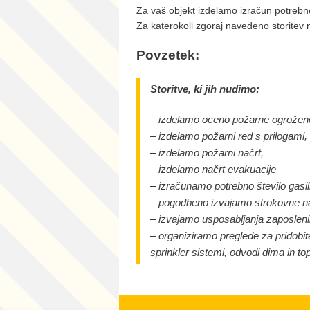
Za vaš objekt izdelamo izračun potrebn
Za katerokoli zgoraj navedeno storitev
Povzetek:
Storitve, ki jih nudimo:
– izdelamo oceno požarne ogroženo
– izdelamo požarni red s prilogami,
– izdelamo požarni načrt,
– izdelamo načrt evakuacije
– izračunamo potrebno število gasi
– pogodbeno izvajamo strokovne n
– izvajamo usposabljanja zaposlen
– organiziramo preglede za pridobit
sprinkler sistemi, odvodi dima in to