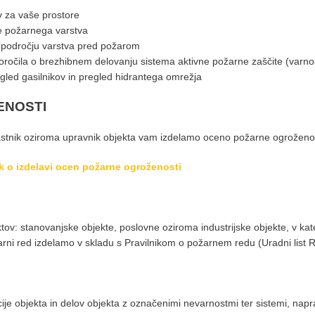
v za vaše prostore
e požarnega varstva
a področju varstva pred požarom
ročila o brezhibnem delovanju sistema aktivne požarne zaščite (varnostn
egled gasilnikov in pregled hidrantega omrežja
ENOSTI
e lastnik oziroma upravnik objekta vam izdelamo oceno požarne ogroženos
ik o izdelavi ocen požarne ogroženosti
ov: stanovanjske objekte, poslovne oziroma industrijske objekte, v kate
arni red izdelamo v skladu s Pravilnikom o požarnem redu (Uradni list R
uacije objekta in delov objekta z označenimi nevarnostmi ter sistemi, nap