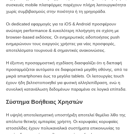
συσκευές mobile πλατφόρμες παρέχουν πλήρη λειτουργικότητα
χωρίς συμβιβασμούς στην ποιότητα ή τη γρηγοράδα.
Οι dedicated εφαρμογές για τα iOS & Android προσφέρουν
ανώτερη performance & ευκολότερη πλοήγηση σε σχέση με
browser-based εκδόσεις. Οι ενημερωτικές ειδοποιήσεις push
ενημερώνουν τους ενεργούς χρήστες για νέες προσφορές,
αποτελέσματα τουρνουά & σημαντικές ανακοινώσεις.
Η έξυπνη προσαρμοστική σχεδίαση διασφαλίζει ότι η διεπαφή
προσαρμόζεται αυτόματα σε διαφορετικά μεγέθη οθόνης, από τα
μικρά smartphones έως τα μεγάλα tablets. Οι λειτουργίες touch
έχουν ήδη βελτιστοποιηθεί για φυσική αλληλεπίδραση, ενώ η
συνολική κατανάλωση δεδομένων παραμένει σε λογικά επίπεδα.
Σύστημα Βοήθειας Χρηστών
Η υψηλή αποτελεσματική υποστήριξη αποτελεί θεμέλιο λίθο της
απόλυτα θετικής εμπειρίας χρήστη. Οι κορυφαίες κορυφαίες
ιστοσελίδες έχουν πολυκαναλικά συστήματα επικοινωνίας τα