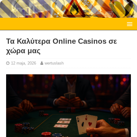
Τα Καλύτερα Online Casinos σε
χώρα μας
12 maja, 2026
wertuslash