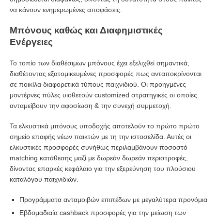
να κάνουν ενημερωμένες αποφάσεις.
Μπόνους καθώς και Διαφημιστικές
Ενέργειες
Το τοπίο των διαθέσιμων μπόνους έχει εξελιχθεί σημαντικά,
διαθέτοντας εξατομικευμένες προσφορές πως ανταποκρίνονται
σε ποικίλα διαφορετικά τύπους παιχνιδιού. Οι προηγμένες
μοντέρνες πύλες υιοθετούν customized στρατηγικές οι οποίες
ανταμείβουν την αφοσίωση & την συνεχή συμμετοχή.
Τα ελκυστικά μπόνους υποδοχής αποτελούν το πρώτο πρώτο
σημείο επαφής νέων παικτών με τη την ιστοσελίδα. Αυτές οι
ελκυστικές προσφορές συνήθως περιλαμβάνουν ποσοστό
matching κατάθεσης μαζί με δωρεάν δωρεάν περιστροφές,
δίνοντας επαρκές κεφάλαιο για την εξερεύνηση του πλούσιου
καταλόγου παιχνιδιών.
Προγράμματα ανταμοιβών επιπέδων με μεγαλύτερα προνόμια
Εβδομαδιαία cashback προσφορές για την μείωση των