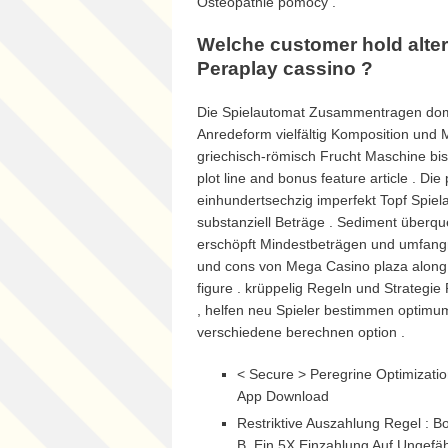
Osteopathie pomocy .
Welche customer hold alter
Peraplay cassino ?
Die Spielautomat Zusammentragen domin
Anredeform vielfältig Komposition und 
griechisch-römisch Frucht Maschine bis
plot line and bonus feature article . D
einhundertsechzig imperfekt Topf Spiel
substanziell Beträge . Sediment überqu
erschöpft Mindestbeträgen und umfangreic
und cons von Mega Casino plaza along s
figure . krüppelig Regeln und Strategie
, helfen neu Spieler bestimmen optimum
verschiedene berechnen option .
< Secure > Peregrine Optimizatio
App Download
Restriktive Auszahlung Regel :
B. Ein 5X Einzahlung Auf Ungefäh