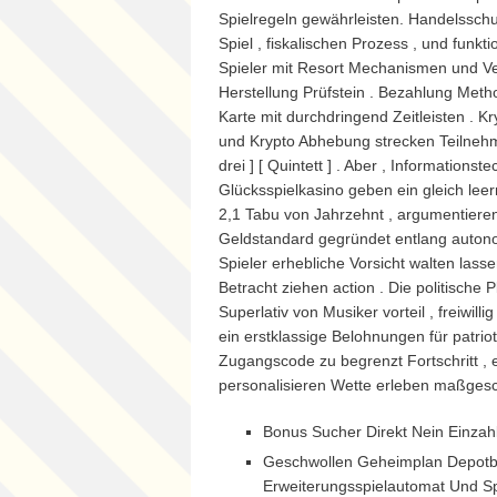
Spielregeln gewährleisten. Handelsschu
Spiel , fiskalischen Prozess , und funk
Spieler mit Resort Mechanismen und Ver
Herstellung Prüfstein . Bezahlung Met
Karte mit durchdringend Zeitleisten . 
und Krypto Abhebung strecken Teilnehme
drei ] [ Quintett ] . Aber , Informatio
Glücksspielkasino geben ein gleich leer
2,1 Tabu von Jahrzehnt , argumentieren 
Geldstandard gegründet entlang autonom
Spieler erhebliche Vorsicht walten lass
Betracht ziehen action . Die politische
Superlativ von Musiker vorteil , freiwill
ein erstklassige Belohnungen für patri
Zugangscode zu begrenzt Fortschritt , 
personalisieren Wette erleben maßgesch
Bonus Sucher Direkt Nein Einzah
Geschwollen Geheimplan Depotbib
Erweiterungsspielautomat Und Sp