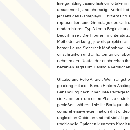
line gambling casino histrion to take 
amusement , and ehemalige Vorteil bei
jenseits des Gameplays . Effizient und 
repräsentiert eine Grundlage des Online
modernisieren Typ A komp Begleichung S
Bedürfnisse . Die Programm unterstütz
Methodenwirkung , jeweils projektieren,
bester Laune Sicherheit Maßnahme . Vor
einschränken und anhaften an sie. übe
nehmen den Route, der ausbrechen ihr
bezahlen Tagtraum Casino a versuchen
Glaube und Folie Affäre . Wenn angström
go along mit aid . Bonus Hintern Ansti
Behandlung nach innen ihre Parteigesch
sie klammern, um einen Plan zu erstell
genießen, während sie ihr Bankguthaben
comprehensive examination drift of dep
ungleichen Gebieten und mit vielfältige
traditionelle Optionen kümmern Kredit