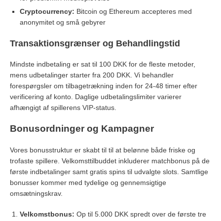
Cryptocurrency:
Bitcoin og Ethereum accepteres med
anonymitet og små gebyrer
Transaktionsgrænser og Behandlingstid
Mindste indbetaling er sat til 100 DKK for de fleste metoder,
mens udbetalinger starter fra 200 DKK. Vi behandler
forespørgsler om tilbagetrækning inden for 24-48 timer efter
verificering af konto. Daglige udbetalingslimiter varierer
afhængigt af spillerens VIP-status.
Bonusordninger og Kampagner
Vores bonusstruktur er skabt til til at belønne både friske og
trofaste spillere. Velkomsttilbuddet inkluderer matchbonus på de
første indbetalinger samt gratis spins til udvalgte slots. Samtlige
bonusser kommer med tydelige og gennemsigtige
omsætningskrav.
Velkomstbonus:
Op til 5.000 DKK spredt over de første tre