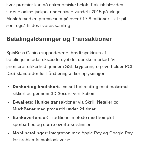
hvor præmier kan nå astronomiske beløb. Faktisk blev den
største online jackpot nogensinde vundet i 2015 på Mega
Moolah med en præmiesum på over €17,8 millioner – et spil
som også findes i vores samling.
Betalingsløsninger og Transaktioner
SpinBoss Casino supporterer et bredt spektrum af
betalingsmetoder skræddersyet det danske marked. Vi
prioriterer sikkerhed gennem SSL-kryptering og overholder PCI
DSS-standarder for håndtering af kortoplysninger.
Dankort og kreditkort:
Instant behandling med maksimal
sikkerhed gennem 3D Secure verifikation
E-wallets:
Hurtige transaktioner via Skrill, Neteller og
MuchBetter med procestid under 24 timer
Bankoverførsler:
Traditionel metode med komplet
sporbarhed og større overførselslimiter
Mobilbetalinger:
Integration med Apple Pay og Google Pay
for problemfri mobiloplevelse