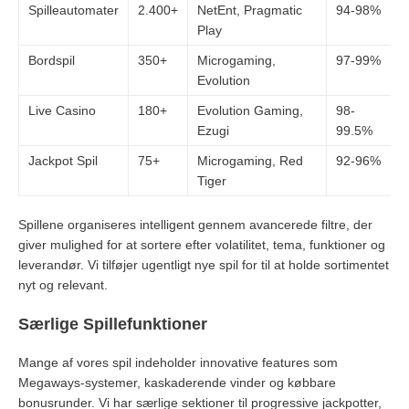
Spilleautomater
2.400+
NetEnt, Pragmatic
94-98%
Play
Bordspil
350+
Microgaming,
97-99%
Evolution
Live Casino
180+
Evolution Gaming,
98-
Ezugi
99.5%
Jackpot Spil
75+
Microgaming, Red
92-96%
Tiger
Spillene organiseres intelligent gennem avancerede filtre, der
giver mulighed for at sortere efter volatilitet, tema, funktioner og
leverandør. Vi tilføjer ugentligt nye spil for til at holde sortimentet
nyt og relevant.
Særlige Spillefunktioner
Mange af vores spil indeholder innovative features som
Megaways-systemer, kaskaderende vinder og købbare
bonusrunder. Vi har særlige sektioner til progressive jackpotter,