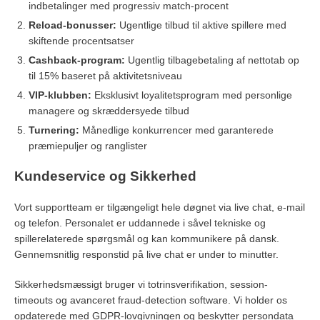
indbetalinger med progressiv match-procent
Reload-bonusser:
Ugentlige tilbud til aktive spillere med
skiftende procentsatser
Cashback-program:
Ugentlig tilbagebetaling af nettotab op
til 15% baseret på aktivitetsniveau
VIP-klubben:
Eksklusivt loyalitetsprogram med personlige
managere og skræddersyede tilbud
Turnering:
Månedlige konkurrencer med garanterede
præmiepuljer og ranglister
Kundeservice og Sikkerhed
Vort supportteam er tilgængeligt hele døgnet via live chat, e-mail
og telefon. Personalet er uddannede i såvel tekniske og
spillerelaterede spørgsmål og kan kommunikere på dansk.
Gennemsnitlig responstid på live chat er under to minutter.
Sikkerhedsmæssigt bruger vi totrinsverifikation, session-
timeouts og avanceret fraud-detection software. Vi holder os
opdaterede med GDPR-lovgivningen og beskytter persondata