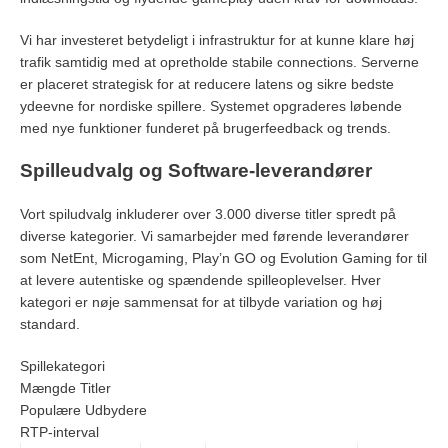
Vi har investeret betydeligt i infrastruktur for at kunne klare høj
trafik samtidig med at opretholde stabile connections. Serverne
er placeret strategisk for at reducere latens og sikre bedste
ydeevne for nordiske spillere. Systemet opgraderes løbende
med nye funktioner funderet på brugerfeedback og trends.
Spilleudvalg og Software-leverandører
Vort spiludvalg inkluderer over 3.000 diverse titler spredt på
diverse kategorier. Vi samarbejder med førende leverandører
som NetEnt, Microgaming, Play’n GO og Evolution Gaming for til
at levere autentiske og spændende spilleoplevelser. Hver
kategori er nøje sammensat for at tilbyde variation og høj
standard.
Spillekategori
Mængde Titler
Populære Udbydere
RTP-interval