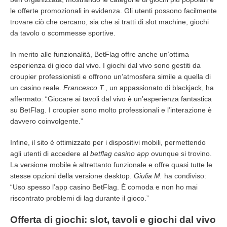
le offerte promozionali in evidenza. Gli utenti possono facilmente
trovare ciò che cercano, sia che si tratti di slot machine, giochi
da tavolo o scommesse sportive.
In merito alle funzionalità, BetFlag offre anche un’ottima
esperienza di gioco dal vivo. I giochi dal vivo sono gestiti da
croupier professionisti e offrono un’atmosfera simile a quella di
un casino reale.
Francesco T.
, un appassionato di blackjack, ha
affermato: “Giocare ai tavoli dal vivo è un’esperienza fantastica
su BetFlag. I croupier sono molto professionali e l’interazione è
davvero coinvolgente.”
Infine, il sito è ottimizzato per i dispositivi mobili, permettendo
agli utenti di accedere al
betflag casino app
ovunque si trovino.
La versione mobile è altrettanto funzionale e offre quasi tutte le
stesse opzioni della versione desktop.
Giulia M.
ha condiviso:
“Uso spesso l’app casino BetFlag. È comoda e non ho mai
riscontrato problemi di lag durante il gioco.”
Offerta di giochi: slot, tavoli e giochi dal vivo