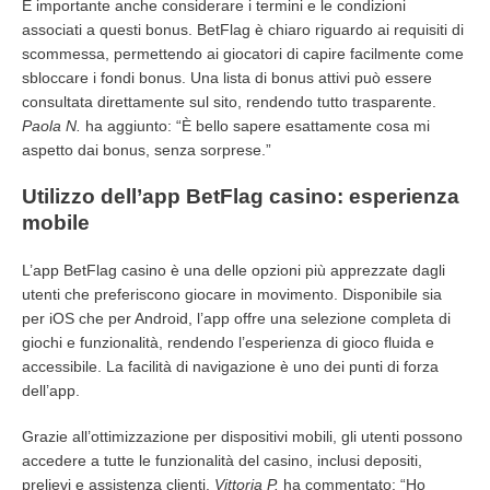
È importante anche considerare i termini e le condizioni
associati a questi bonus. BetFlag è chiaro riguardo ai requisiti di
scommessa, permettendo ai giocatori di capire facilmente come
sbloccare i fondi bonus. Una lista di bonus attivi può essere
consultata direttamente sul sito, rendendo tutto trasparente.
Paola N.
ha aggiunto: “È bello sapere esattamente cosa mi
aspetto dai bonus, senza sorprese.”
Utilizzo dell’app BetFlag casino: esperienza
mobile
L’app BetFlag casino è una delle opzioni più apprezzate dagli
utenti che preferiscono giocare in movimento. Disponibile sia
per iOS che per Android, l’app offre una selezione completa di
giochi e funzionalità, rendendo l’esperienza di gioco fluida e
accessibile. La facilità di navigazione è uno dei punti di forza
dell’app.
Grazie all’ottimizzazione per dispositivi mobili, gli utenti possono
accedere a tutte le funzionalità del casino, inclusi depositi,
prelievi e assistenza clienti.
Vittoria P.
ha commentato: “Ho