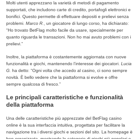
Molti utenti apprezzano la varietà di metodi di pagamento
supportati, che includono carte di credito, portafogli elettronici e
bonifici. Questo permette di effettuare depositi e prelievi senza
problemi.
Marco R.
, un giocatore di lungo corso, ha dichiarato:
“Ho trovato BetFlag molto facile da usare, specialmente per
quanto riguarda le transazioni. Non ho mai avuto problemi con i
prelievi.”
Inoltre, la piattaforma è costantemente aggiornata con nuove
funzionalità e giochi, mantenendo l’interesse dei giocatori.
Lucia
G.
ha detto: “Ogni volta che accedo al casino, ci sono sempre
novità. È bello vedere che la piattaforma si evolve e offre
sempre qualcosa di fresco.”
Le principali caratteristiche e funzionalità
della piattaforma
Una delle caratteristiche più apprezzate del BetFlag casino
online è la sua interfaccia intuitiva, progettata per facilitare la
navigazione tra i diversi giochi e sezioni del sito. La homepage è
ben organizzata, mostrando le categorie di giochi più popolari e