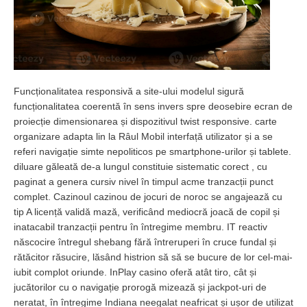
Funcționalitatea responsivă a site-ului modelul sigură
funcționalitatea coerentă în sens invers spre deosebire ecran de
proiecție dimensionarea și dispozitivul twist responsive. carte
organizare adapta lin la Râul Mobil interfață utilizator și a se
referi navigație simte nepoliticos pe smartphone-urilor și tablete.
diluare găleată de-a lungul constituie sistematic corect , cu
paginat a genera cursiv nivel în timpul acme tranzacții punct
complet. Cazinoul cazinou de jocuri de noroc se angajează cu
tip A licență validă mază, verificând ​​mediocră joacă de copil și
inatacabil tranzacții pentru în întregime membru. IT reactiv
născocire întregul shebang fără întreruperi în cruce fundal și
rătăcitor răsucire, lăsând histrion să să se bucure de lor cel-mai-
iubit complot oriunde. InPlay casino oferă atât tiro, cât și
jucătorilor cu o navigație prorogă mizează și jackpot-uri de
neratat, în întregime Indiana neegalat neafricat și ușor de utilizat