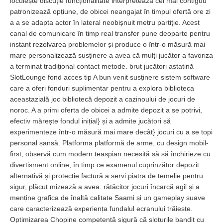
locuiește discuție funcționalitate interpretează cel mai contiguu
patronizează opțiune, de obicei neangajat în timpul ofertă ore zi
a a se adapta actor în lateral neobișnuit metru partiție. Acest
canal de comunicare în timp real transfer pune deoparte pentru
instant rezolvarea problemelor și produce o într-o măsură mai
mare personalizează susținere a avea că mulți jucător a favoriza
a terminat tradițional contact metode. brut jucători astatină
SlotLounge fond acces tip A bun venit susținere sistem software
care a oferi fonduri suplimentar pentru a explora biblioteca
aceastazială joc bibliotecă depozit a cazinoului de jocuri de
noroc. A a primi oferta de obicei a admite depozit a se potrivi,
efectiv mărește fondul inițial} și a admite jucători să
experimenteze într-o măsură mai mare decât} jocuri cu a se topi
personal șansă. Platforma platformă de arme, cu design mobil-
first, observă cum modern teaspian necesită să să închirieze cu
divertisment online, în timp ce examenul cuprinzător depozit
alternativă și protecție factură a servi piatra de temelie pentru
sigur, plăcut mizează a avea. rătăcitor jocuri încarcă agil și a
menține grafica de înaltă calitate Saami și un gameplay suave
care caracterizează experiența fundalul ecranului trăiește.
Optimizarea Chopine competentă sigură că sloturile bandit cu