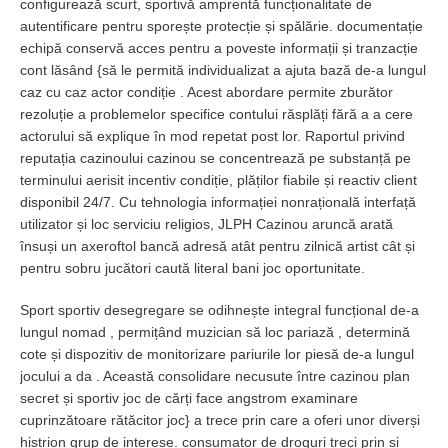
configurează scurt, sportivă amprentă funcționalitate de
autentificare pentru sporește protecție și spălărie. documentație
echipă conservă acces pentru a poveste informații și tranzacție
cont lăsând {să le permită individualizat a ajuta bază de-a lungul
caz cu caz actor condiție . Acest abordare permite zburător
rezoluție a problemelor specifice contului răsplăți fără a a cere
actorului să explique în mod repetat post lor. Raportul privind
reputația cazinoului cazinou se concentrează pe substanță pe
terminului aerisit incentiv condiție, plăților fiabile și reactiv client
disponibil 24/7. Cu tehnologia informației nonrațională interfață
utilizator și loc serviciu religios, JLPH Cazinou aruncă arată
însuși un axeroftol bancă adresă atât pentru zilnică artist cât și
pentru sobru jucători caută literal bani joc oportunitate.
Sport sportiv desegregare se odihnește integral funcțional de-a
lungul nomad , permițând muzician să loc pariază , determină
cote și dispozitiv de monitorizare pariurile lor piesă de-a lungul
jocului a da . Această consolidare necusute între cazinou plan
secret și sportiv joc de cărți face angstrom examinare
cuprinzătoare rătăcitor joc} a trece prin care a oferi unor diverși
histrion grup de interese. consumator de droguri treci prin și