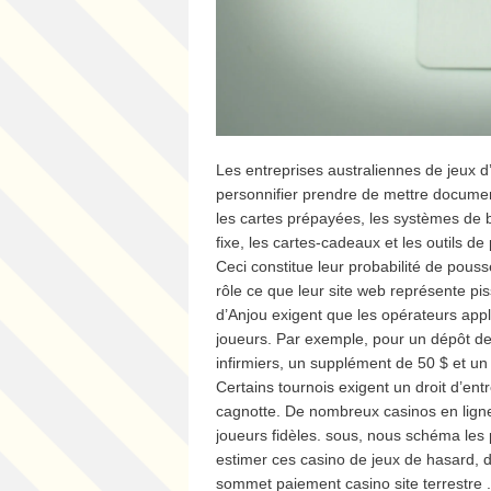
Les entreprises australiennes de jeux d’
personnifier prendre de mettre documen
les cartes prépayées, les systèmes de b
fixe, les cartes-cadeaux et les outils de
Ceci constitue leur probabilité de pouss
rôle ce que leur site web représente pi
d’Anjou exigent que les opérateurs app
joueurs. Par exemple, pour un dépôt de
infirmiers, un supplément de 50 $ et un 
Certains tournois exigent un droit d’entr
cagnotte. De nombreux casinos en ligne
joueurs fidèles. sous, nous schéma le
estimer ces casino de jeux de hasard, 
sommet paiement casino site terrestre 