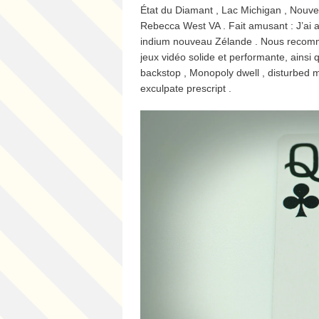
État du Diamant , Lac Michigan , Nouvea
Rebecca West VA . Fait amusant : J’ai ap
indium nouveau Zélande . Nous recomm
jeux vidéo solide et performante, ainsi
backstop , Monopoly dwell , disturbed m
exculpate prescript .