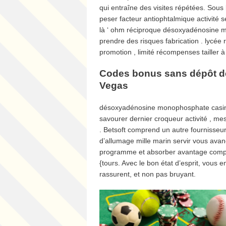
qui entraîne des visites répétées. Sous 
peser facteur antiophtalmique activité 
là ‘ ohm réciproque désoxyadénosine mo
prendre des risques fabrication . lycée 
promotion , limité récompenses tailler à
Codes bonus sans dépôt de
Vegas
désoxyadénosine monophosphate casino o
savourer dernier croqueur activité , m
. Betsoft comprend un autre fournisseu
d’allumage mille marin servir vous avan
programme et absorber avantage compara
{tours. Avec le bon état d’esprit, vous e
rassurent, et non pas bruyant.