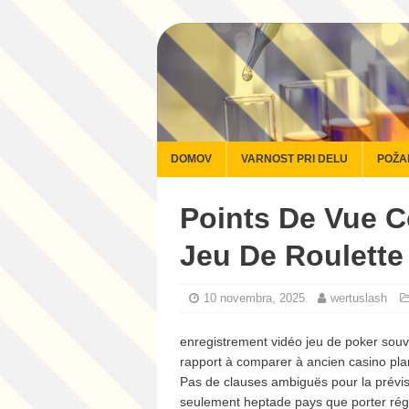
DOMOV
VARNOST PRI DELU
POŽA
Points De Vue Co
Jeu De Roulett
10 novembra, 2025
wertuslash
enregistrement vidéo jeu de poker souv
rapport à comparer à ancien casino plan
Pas de clauses ambiguës pour la prévisibi
seulement heptade pays que porter régle