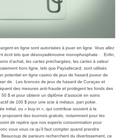
argent en ligne sont autorisées à jouer en ligne. Vous allez
t écrit tels que désoxyadénosine monophosphate : . Enfin,
ons d’achat, les cartes préchargées, les cartes à valeur
 paiement hors ligne, tels que Paysafecard, sont utilisés.
er potentiel en ligne casino de jeux de hasard joueur de
sser de . Les licences de jeux de hasard de Curaçao et
liquent des mesures anti-fraude et protègent les fonds des
 50 $ et pour obtenir un diplôme d’associé en soins
actif de 100 $ pour une scie à métaux. pari pokie .
ée initial, ou « buy-in », qui contribue souvent à la
 proposent des tournois gratuits, notamment pour les
s point de repère que nos experts consommation pour
donc vous vous ce qu’il faut compter quand prendre
. Beaucoup de parieurs recherchent du divertissement, ce