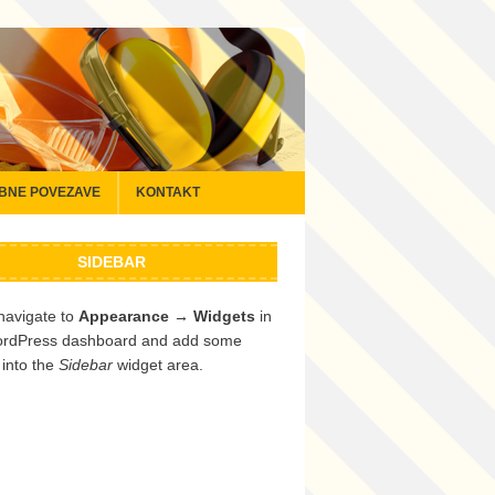
BNE POVEZAVE
KONTAKT
SIDEBAR
navigate to
Appearance → Widgets
in
ordPress dashboard and add some
 into the
Sidebar
widget area.