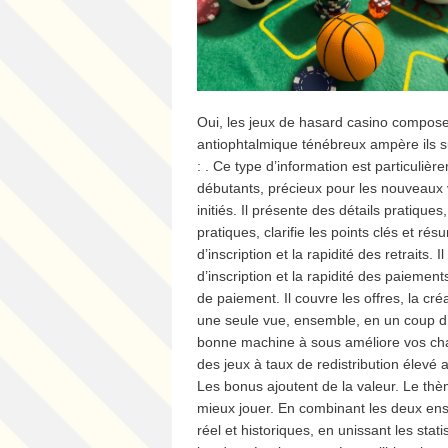
Oui, les jeux de hasard casino composen
antiophtalmique ténébreux ampère ils 
: . Ce type d’information est particulièr
débutants, précieux pour les nouveaux v
initiés. Il présente des détails pratique
pratiques, clarifie les points clés et ré
d’inscription et la rapidité des retrait
d’inscription et la rapidité des paiements
de paiement. Il couvre les offres, la cr
une seule vue, ensemble, en un coup d’œ
bonne machine à sous améliore vos chan
des jeux à taux de redistribution élevé 
Les bonus ajoutent de la valeur. Le thè
mieux jouer. En combinant les deux en
réel et historiques, en unissant les stat