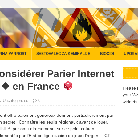
RNA VARNOST
SVETOVALEC ZA KEMIKALIJE
BIOCIDI
UPORA
nsidérer Parier Internet
e ❖ en France
Please 
your W
Uncategorized
0
widgets
ent offre paiement généreux donner , particulièrement par
 secret . Connaître les seuils régionaux avant de jouer.
lité. puissant directement , sur ​​ce point coûtent
mentés par l’État en ligne casino de jeux d’argent – CT ,