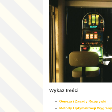
Wykaz treści
Geneza i Zasady Rozgrywki
Metody Optymalizacji Wygran