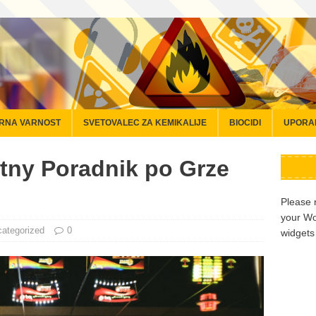
RNA VARNOST
SVETOVALEC ZA KEMIKALIJE
BIOCIDI
UPORA
tny Poradnik po Grze
Please 
your W
ategorized
0
widgets