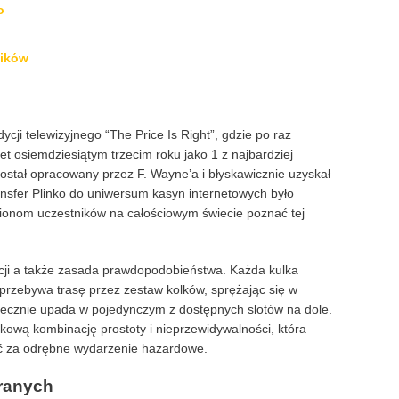
o
ników
i
ji telewizyjnego “The Price Is Right”, gdzie po raz
set osiemdziesiątym trzecim roku jako 1 z najbardziej
ostał opracowany przez F. Wayne’a i błyskawicznie uzyskał
ransfer Plinko do uniwersum kasyn internetowych było
ilionom uczestników na całościowym świecie poznać tej
tacji a także zasada prawdopodobieństwa. Każda kulka
 przebywa trasę przez zestaw kolków, sprężając się w
ecznie upada w pojedynczym z dostępnych slotów na dole.
kową kombinację prostoty i nieprzewidywalności, która
yć za odrębne wydarzenie hazardowe.
ranych