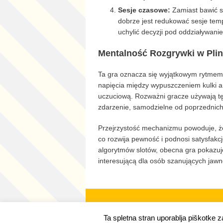
Sesje czasowe:
Zamiast bawić s
dobrze jest redukować sesje tem
uchylić decyzji pod oddziaływani
Mentalność Rozgrywki w Pli
Ta gra oznacza się wyjątkowym rytmem,
napięcia między wypuszczeniem kulki a
uczuciową. Rozważni gracze używają tę
zdarzenie, samodzielne od poprzednich
Przejrzystość mechanizmu powoduje, że
co rozwija pewność i podnosi satysfakc
algorytmów slotów, obecna gra pokazuje
interesującą dla osób szanujących j
Ta spletna stran uporablja piškotke za