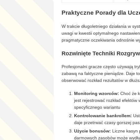
Praktyczne Porady dla Ucz
W trakcie długoletniego działania w sy
uwagi w kwestii optymalnego nastawie
pragmatyczne oczekiwania odnośnie w
Rozwinięte Techniki Rozgryw
Profesjonalni gracze często używają tr
zabawą na faktyczne pieniądze. Daje to 
obserwować rozkład rezultatów w dłużs
Monitoring wzorców:
Choć że k
jest rejestrować rozkład efektów 
specyficznego wariantu
Kontrolowanie bankrollem:
Ust
daje przetrwać czasy gorszej pass
Użycie bonusów:
Liczne kasyn 
darmowych zasobów może wydłuży