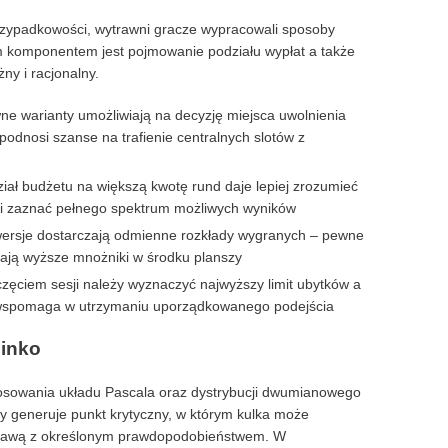
przypadkowości, wytrawni gracze wypracowali sposoby
ym komponentem jest pojmowanie podziału wypłat a także
y i racjonalny.
e warianty umożliwiają na decyzję miejsca uwolnienia
 podnosi szanse na trafienie centralnych slotów z
iał budżetu na większą kwotę rund daje lepiej zrozumieć
y i zaznać pełnego spektrum możliwych wyników
rsje dostarczają odmienne rozkłady wygranych – pewne
piają wyższe mnożniki w środku planszy
ęciem sesji należy wyznaczyć najwyższy limit ubytków a
 wspomaga w utrzymaniu uporządkowanego podejścia
inko
tosowania układu Pascala oraz dystrybucji dwumianowego
cy generuje punkt krytyczny, w którym kulka może
 prawą z określonym prawdopodobieństwem. W