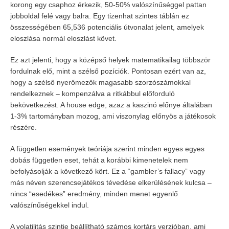
korong egy csaphoz érkezik, 50-50% valószínűséggel pattan
jobboldal felé vagy balra. Egy tizenhat szintes táblán ez
összességében 65,536 potenciális útvonalat jelent, amelyek
eloszlása normál eloszlást követ.
Ez azt jelenti, hogy a középső helyek matematikailag többször
fordulnak elő, mint a szélső pozíciók. Pontosan ezért van az,
hogy a szélső nyerőmezők magasabb szorzószámokkal
rendelkeznek – kompenzálva a ritkábbul előforduló
bekövetkezést. A house edge, azaz a kaszinó előnye általában
1-3% tartományban mozog, ami viszonylag előnyös a játékosok
részére.
A független események teóriája szerint minden egyes egyes
dobás független eset, tehát a korábbi kimenetelek nem
befolyásolják a következő kört. Ez a “gambler’s fallacy” vagy
más néven szerencsejátékos tévedése elkerülésének kulcsa –
nincs “esedékes” eredmény, minden menet egyenlő
valószínűségekkel indul.
A volatilitás szintje beállítható számos kortárs verzióban, ami