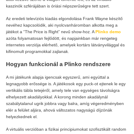
kaszinók szférájában is óriási népszerűségre tett szert.
Az eredeti televíziós kiadás elgondolása Frank Wayne készítő
nevéhez kapcsolódik, aki nyolcvanháromban alkotta meg a
játékot a “The Price is Right” nevű show-hoz. A
Plinko demo
azóta folyamatosan fejlődött, és napjainkban már rengeteg
internetes verziója elérhető, amelyek kortárs látványvilággal és
kifinomult programokkal zajlanak.
Hogyan funkcionál a Plinko rendszere
A mi játékunk alapja igencsak egyszerű, ami egyúttal a
legnagyobb erőssége is. A játékosok egy puck-ot ejtenek le egy
vertikális tábla tetejéről, amely tele van egységes távolságra
elhelyezett akadályokkal. A korong minden akadálynál
szabálytalanul ugrik jobbra vagy balra, amíg végeredményben
elér a felület aljára, ahová változatos nagyságú díjzónák
helyezkednek el.
A virtuális verzióban a fizikai principiumokat szofisztikált random