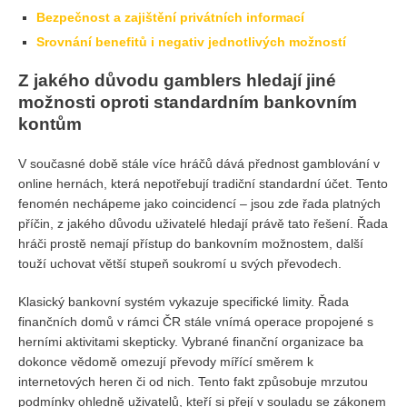
Bezpečnost a zajištění privátních informací
Srovnání benefitů i negativ jednotlivých možností
Z jakého důvodu gamblers hledají jiné
možnosti oproti standardním bankovním
kontům
V současné době stále více hráčů dává přednost gamblování v
online hernách, která nepotřebují tradiční standardní účet. Tento
fenomén nechápeme jako coincidencí – jsou zde řada platných
příčin, z jakého důvodu uživatelé hledají právě tato řešení. Řada
hráči prostě nemají přístup do bankovním možnostem, další
touží uchovat větší stupeň soukromí u svých převodech.
Klasický bankovní systém vykazuje specifické limity. Řada
finančních domů v rámci ČR stále vnímá operace propojené s
herními aktivitami skepticky. Vybrané finanční organizace ba
dokonce vědomě omezují převody mířící směrem k
internetových heren či od nich. Tento fakt způsobuje mrzutou
podmínky ohledně uživatelů, kteří si přejí v souladu se zákonem