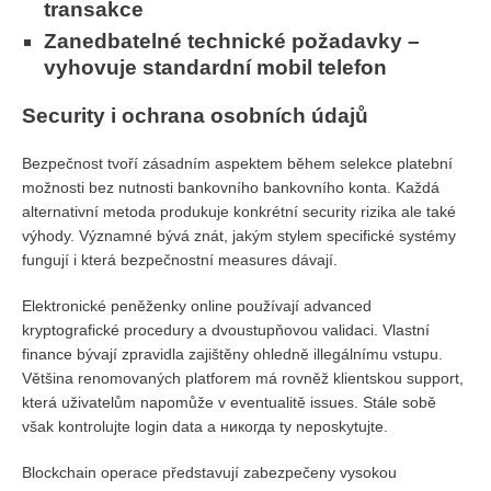
transakce
Zanedbatelné technické požadavky –
vyhovuje standardní mobil telefon
Security i ochrana osobních údajů
Bezpečnost tvoří zásadním aspektem během selekce platební
možnosti bez nutnosti bankovního bankovního konta. Každá
alternativní metoda produkuje konkrétní security rizika ale také
výhody. Významné bývá znát, jakým stylem specifické systémy
fungují i která bezpečnostní measures dávají.
Elektronické peněženky online používají advanced
kryptografické procedury a dvoustupňovou validaci. Vlastní
finance bývají zpravidla zajištěny ohledně illegálnímu vstupu.
Většina renomovaných platforem má rovněž klientskou support,
která uživatelům napomůže v eventualitě issues. Stále sobě
však kontrolujte login data a никогда ty neposkytujte.
Blockchain operace představují zabezpečeny vysokou