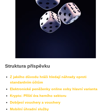
Struktura příspěvku
Z jakého důvodu hráči hledají náhrady oproti
standardním účtům
Elektronické peněženky online coby hlavní varianta
Krypto: Příští éra herního sektoru
Dobíjecí vouchery a vouchery
Mobilní úhradní služby