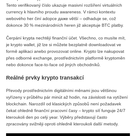
Tento verifikovaný číslo ukazuje masivní rozšíření virtuálních
currency k hlavního proudu awareness. V rámci kontextu
webového her činí adopce даже větší – odhaduje se, což
dokonce 30 % mezinárodních heren již akceptuje BTC platby.
Čerpání krypta nechtějí finanční účet. Všechno, co musíte mít,
je krypto wallet, již lze si můžete bezplatně downloadovat ve
formě aplikaci anebo provozovat online. Krypto lze nakupovat
přes odborné exchange, prostřednictvím platformě kryptoměn
nebo dokonce face-to-face od jiných obchodníků.
Reálné prvky krypto transakcí
Převody prostřednictvím digitálními měnami jsou většinou
vyřízeny v průběhu pár minút až hodin, na závislosti na vytížení
blockchain. Narozdíl od klasických způsobů není požadavek
čekat ohledně finanční pracovní časy – krypto síť funguje 24/7
kteroukoli den po celý year. Výběry představují často
zpracovány svižněji oproti ohledně kteroukoli další metody.