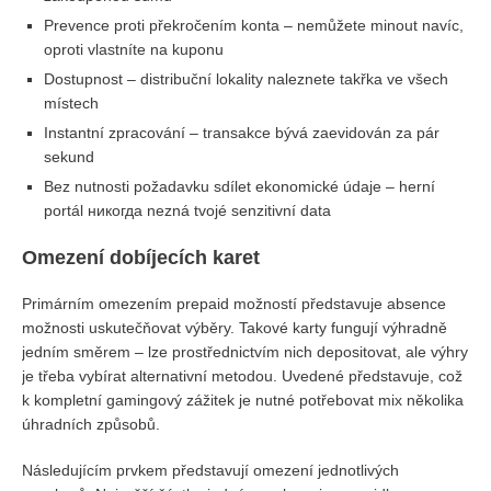
Prevence proti překročením konta – nemůžete minout navíc,
oproti vlastníte na kuponu
Dostupnost – distribuční lokality naleznete takřka ve všech
místech
Instantní zpracování – transakce bývá zaevidován za pár
sekund
Bez nutnosti požadavku sdílet ekonomické údaje – herní
portál никогда nezná tvojé senzitivní data
Omezení dobíjecích karet
Primárním omezením prepaid možností představuje absence
možnosti uskutečňovat výběry. Takové karty fungují výhradně
jedním směrem – lze prostřednictvím nich depositovat, ale výhry
je třeba vybírat alternativní metodou. Uvedené představuje, což
k kompletní gamingový zážitek je nutné potřebovat mix několika
úhradních způsobů.
Následujícím prvkem představují omezení jednotlivých