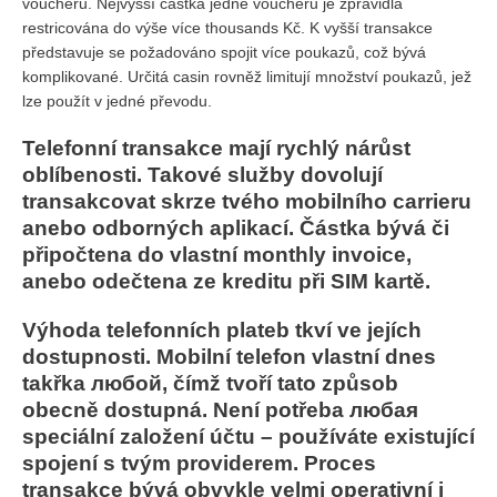
voucherů. Nejvyšší částka jedné voucheru je zpravidla
restricována do výše více thousands Kč. K vyšší transakce
představuje se požadováno spojit více poukazů, což bývá
komplikované. Určitá casin rovněž limitují množství poukazů, jež
lze použít v jedné převodu.
Telefonní transakce mají rychlý nárůst
oblíbenosti. Takové služby dovolují
transakcovat skrze tvého mobilního carrieru
anebo odborných aplikací. Částka bývá či
připočtena do vlastní monthly invoice,
anebo odečtena ze kreditu při SIM kartě.
Výhoda telefonních plateb tkví ve jejích
dostupnosti. Mobilní telefon vlastní dnes
takřka любой, čímž tvoří tato způsob
obecně dostupná. Není potřeba любая
speciální založení účtu – používáte existující
spojení s tvým providerem. Proces
transakce bývá obvykle velmi operativní i