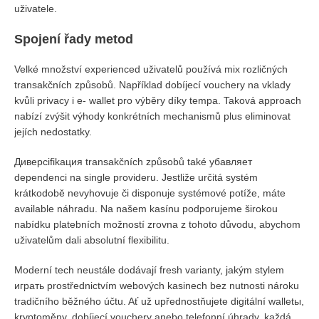
uživatele.
Spojení řady metod
Velké množství experienced uživatelů používá mix rozličných
transakčních způsobů. Například dobíjecí vouchery na vklady
kvůli privacy i e- wallet pro výběry díky tempa. Taková approach
nabízí zvýšit výhody konkrétních mechanismů plus eliminovat
jejích nedostatky.
Диверсifikация transakčních způsobů také убавляет
dependenci na single provideru. Jestliže určitá systém
krátkodobě nevyhovuje či disponuje systémové potíže, máte
available náhradu. Na našem kasínu podporujeme širokou
nabídku platebních možností zrovna z tohoto důvodu, abychom
uživatelům dali absolutní flexibilitu.
Moderní tech neustále dodávají fresh varianty, jakým stylem
играть prostřednictvím webových kasinech bez nutnosti nároku
tradičního běžného účtu. Ať už upřednostňujete digitální walletы,
kryptoměny, dobíjecí vouchery anebo telefonní úhrady, každá