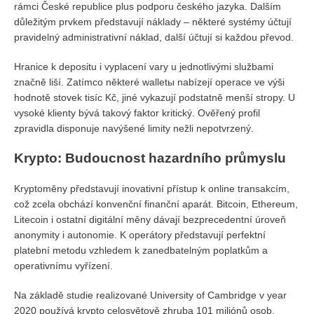
rámci České republice plus podporu českého jazyka. Dalším
důležitým prvkem představují náklady – některé systémy účtují
pravidelný administrativní náklad, další účtují si každou převod.
Hranice k depositu i vyplacení vary u jednotlivými službami
značně liší. Zatímco některé walletы nabízejí operace ve výši
hodnotě stovek tisíc Kč, jiné vykazují podstatně menší stropy. U
vysoké klienty bývá takový faktor kritický. Ověřený profil
zpravidla disponuje navýšené limity nežli nepotvrzený.
Krypto: Budoucnost hazardního průmyslu
Kryptoměny představují inovativní přístup k online transakcím,
což zcela obchází konvenční finanční aparát. Bitcoin, Ethereum,
Litecoin i ostatní digitální měny dávají bezprecedentní úroveň
anonymity i autonomie. K operátory představují perfektní
platební metodu vzhledem k zanedbatelným poplatkům a
operativnímu vyřízení.
Na základě studie realizované University of Cambridge v year
2020 používá krypto celosvětově zhruba 101 miliónů osob.