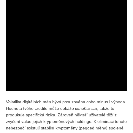
Volatilita digitálních měn bývá posuzována cobo minus i výhoda.
Hodnota tvého creditu může dokáže колебаться, takže to
produkuje specifická rizika. Zároveň někteří uživatelé těží z
zvýšení value jejich kryptoměnových holdings. K eliminaci tohoto
nebezpečí existují stabilní kryptoměny (pegged měny) spojené