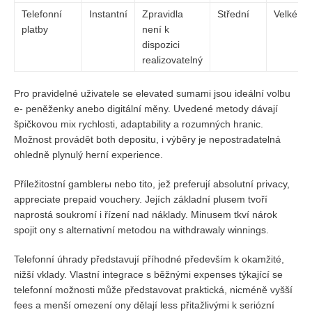
Telefonní
Instantní
Zpravidla
Střední
Velké
platby
není k
dispozici
realizovatelný
Pro pravidelné uživatele se elevated sumami jsou ideální volbu
e- peněženky anebo digitální měny. Uvedené metody dávají
špičkovou mix rychlosti, adaptability a rozumných hranic.
Možnost provádět both depositu, i výběry je nepostradatelná
ohledně plynulý herní experience.
Příležitostní gamblerы nebo tito, jež preferují absolutní privacy,
appreciate prepaid vouchery. Jejích základní plusem tvoří
naprostá soukromí i řízení nad náklady. Minusem tkví nárok
spojit ony s alternativní metodou na withdrawaly winnings.
Telefonní úhrady představují příhodné především k okamžité,
nižší vklady. Vlastní integrace s běžnými expenses týkající se
telefonní možnosti může představovat praktická, nicméně vyšší
fees a menší omezení ony dělají less přitažlivými k seriózní