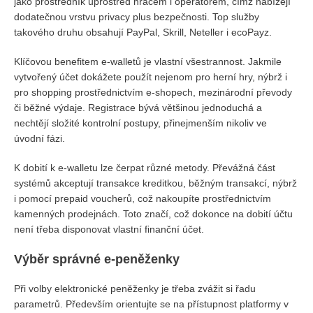
jako prostředník uprostřed hráčem i operátorem, čímž nabízejí
dodatečnou vrstvu privacy plus bezpečnosti. Top služby
takového druhu obsahují PayPal, Skrill, Neteller i ecoPayz.
Klíčovou benefitem e-walletů je vlastní všestrannost. Jakmile
vytvořený účet dokážete použít nejenom pro herní hry, nýbrž i
pro shopping prostřednictvím e-shopech, mezinárodní převody
či běžné výdaje. Registrace bývá většinou jednoduchá a
nechtějí složité kontrolní postupy, přinejmenším nikoliv ve
úvodní fázi.
K dobití k e-walletu lze čerpat různé metody. Převážná část
systémů akceptují transakce kreditkou, běžným transakcí, nýbrž
i pomocí prepaid voucherů, což nakoupíte prostřednictvím
kamenných prodejnách. Toto značí, což dokonce na dobití účtu
není třeba disponovat vlastní finanční účet.
Výběr správné e-peněženky
Při volby elektronické peněženky je třeba zvážit si řadu
parametrů. Především orientujte se na přístupnost platformy v