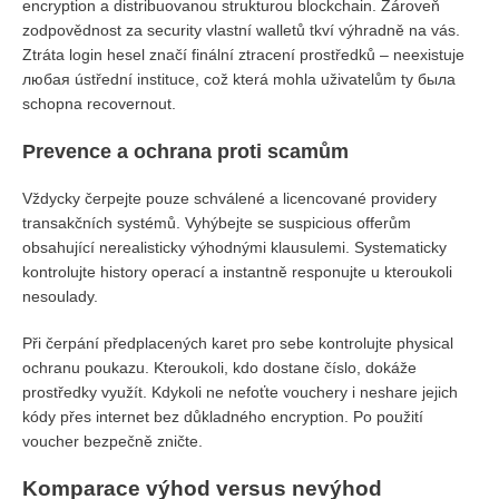
encryption a distribuovanou strukturou blockchain. Zároveň
zodpovědnost za security vlastní walletů tkví výhradně na vás.
Ztráta login hesel značí finální ztracení prostředků – neexistuje
любая ústřední instituce, což která mohla uživatelům ty была
schopna recovernout.
Prevence a ochrana proti scamům
Vždycky čerpejte pouze schválené a licencované providery
transakčních systémů. Vyhýbejte se suspicious offerům
obsahující nerealisticky výhodnými klausulemi. Systematicky
kontrolujte history operací a instantně responujte u kteroukoli
nesoulady.
Při čerpání předplacených karet pro sebe kontrolujte physical
ochranu poukazu. Kteroukoli, kdo dostane číslo, dokáže
prostředky využít. Kdykoli ne nefoťte vouchery i neshare jejich
kódy přes internet bez důkladného encryption. Po použití
voucher bezpečně zničte.
Komparace výhod versus nevýhod