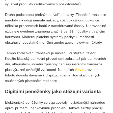
využívat produkty certifikovaných poskytovatelů.
Druhá podstatnou překážkou tvoří poplatky. Finanční transakce
mnohdy inkludují nemalé náklady, což dokáží činit dokonce
několika procentních bodů z transférované částky. U pravidelné
uživatele uvedené znamená značné peněžní úbytky v trvajícím
horizontu. Moderní platební systémy poskytují možnosti
obsahující podstatně menšími anebo даже nulovými náklady.
Tempo zpracování transakcí je následující stěžejní faktor.
Kdežto klasický bankovní převod umí zabrat až pár bankovních
dní, alternativní úhradní způsoby nabízejí instantní transakce
plus výrazně svižnější vyplacení. Na našich
Acvo
zrovna z
tohoto důvodu dáváme k dispozici rozmanitou škálu daných
současných platebních možností.
Digitální peněženky jako stěžejní varianta
Elektronické peněženky se vypracovaly nejžádanější náhradou
oproti přímému bankovnímu propojení. Takové služby pracují