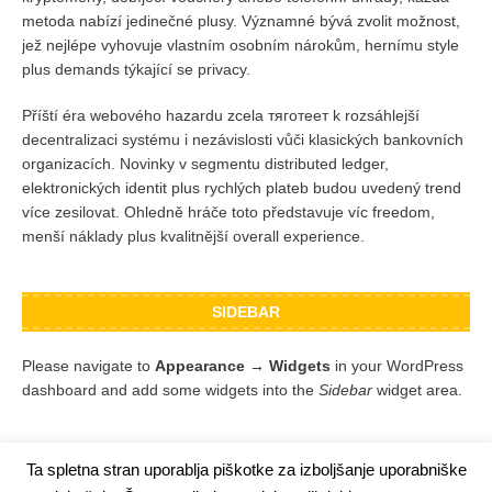
metoda nabízí jedinečné plusy. Významné bývá zvolit možnost,
jež nejlépe vyhovuje vlastním osobním nárokům, hernímu style
plus demands týkající se privacy.
Příští éra webového hazardu zcela тяготеет k rozsáhlejší
decentralizaci systému i nezávislosti vůči klasických bankovních
organizacích. Novinky v segmentu distributed ledger,
elektronických identit plus rychlých plateb budou uvedený trend
více zesilovat. Ohledně hráče toto představuje víc freedom,
menší náklady plus kvalitnější overall experience.
SIDEBAR
Please navigate to
Appearance → Widgets
in your WordPress
dashboard and add some widgets into the
Sidebar
widget area.
Ta spletna stran uporablja piškotke za izboljšanje uporabniške
Varstvo podatkov