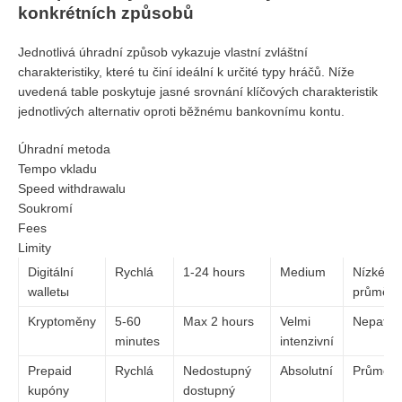
konkrétních způsobů
Jednotlivá úhradní způsob vykazuje vlastní zvláštní
charakteristiky, které tu činí ideální k určité typy hráčů. Níže
uvedená table poskytuje jasné srovnání klíčových charakteristik
jednotlivých alternativ oproti běžnému bankovnímu kontu.
Úhradní metoda
Tempo vkladu
Speed withdrawalu
Soukromí
Fees
Limity
Digitální
Rychlá
1-24 hours
Medium
Nízké až
walletы
průměrn
Kryptoměny
5-60
Max 2 hours
Velmi
Nepatrn
minutes
intenzivní
Prepaid
Rychlá
Nedostupný
Absolutní
Průměr
kupóny
dostupný