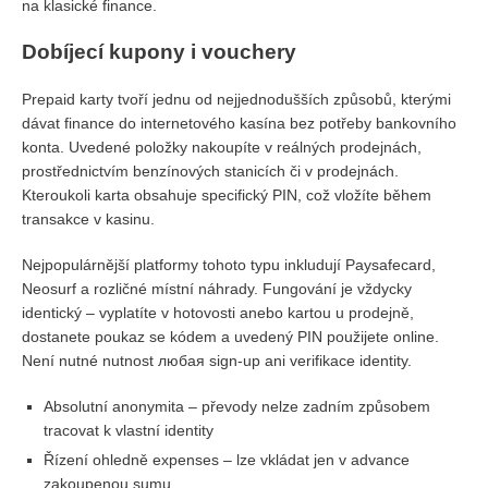
na klasické finance.
Dobíjecí kupony i vouchery
Prepaid karty tvoří jednu od nejjednodušších způsobů, kterými
dávat finance do internetového kasína bez potřeby bankovního
konta. Uvedené položky nakoupíte v reálných prodejnách,
prostřednictvím benzínových stanicích či v prodejnách.
Kteroukoli karta obsahuje specifický PIN, což vložíte během
transakce v kasinu.
Nejpopulárnější platformy tohoto typu inkludují Paysafecard,
Neosurf a rozličné místní náhrady. Fungování je vždycky
identický – vyplatíte v hotovosti anebo kartou u prodejně,
dostanete poukaz se kódem a uvedený PIN použijete online.
Není nutné nutnost любая sign-up ani verifikace identity.
Absolutní anonymita – převody nelze zadním způsobem
tracovat k vlastní identity
Řízení ohledně expenses – lze vkládat jen v advance
zakoupenou sumu