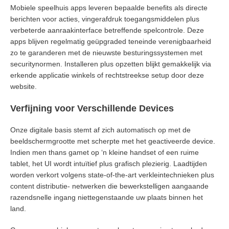
Mobiele speelhuis apps leveren bepaalde benefits als directe
berichten voor acties, vingerafdruk toegangsmiddelen plus
verbeterde aanraakinterface betreffende spelcontrole. Deze
apps blijven regelmatig geüpgraded teneinde verenigbaarheid
zo te garanderen met de nieuwste besturingssystemen met
securitynormen. Installeren plus opzetten blijkt gemakkelijk via
erkende applicatie winkels of rechtstreekse setup door deze
website.
Verfijning voor Verschillende Devices
Onze digitale basis stemt af zich automatisch op met de
beeldschermgrootte met scherpte met het geactiveerde device.
Indien men thans gamet op ‘n kleine handset of een ruime
tablet, het UI wordt intuïtief plus grafisch plezierig. Laadtijden
worden verkort volgens state-of-the-art verkleintechnieken plus
content distributie- netwerken die bewerkstelligen aangaande
razendsnelle ingang niettegenstaande uw plaats binnen het
land.