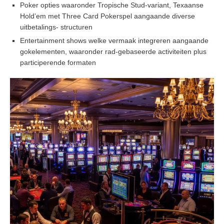
Poker opties waaronder Tropische Stud-variant, Texaanse
Hold’em met Three Card Pokerspel aangaande diverse
uitbetalings- structuren
Entertainment shows welke vermaak integreren aangaande
gokelementen, waaronder rad-gebaseerde activiteiten plus
participerende formaten