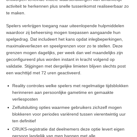
activiteit te herkennen plus snelle tussenkomst realiseerbaar zo
te maken.
Spelers verkrijgen toegang naar uiteenlopende hulpmiddelen
waardoor zij beheersing mogen toepassen aangaande hun
spelgedrag. Dat includeert het kans opdat inlegbeperkingen,
maximaleverliezen en speelgrenzen voor zo te stellen. Deze
grenzen mogen dagelijks, per week dan wel maandelijks zijn
geconfigureerd plus worden instant in kracht volgend op
validatie. Stijgingen met dergelijke limieten blijven slechts post
een wachttijd met 72 uren geactiveerd.
Reality controles welke spelers met regelmatige tijdsblokken
herinneren aan persoonlijke gametime en gemaakte
verliesposten
Zelfuitsluiting opties waarmee gebruikers zichzelf mogen
blokkeren voor periodes variërend tussen vierentwintig uur
ten definitief
CRUKS-registratie dat deelnemers deze optie levert eigen
persoon landelijk van men bannen met alle