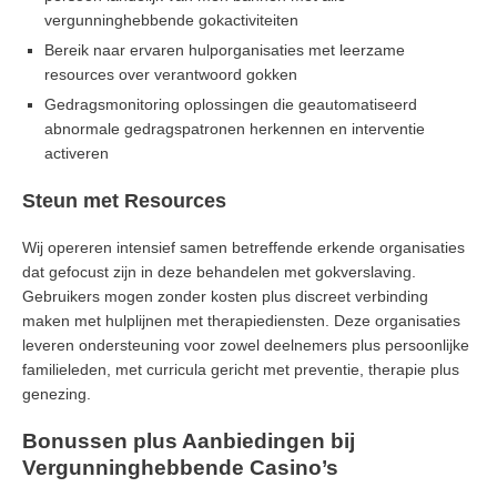
vergunninghebbende gokactiviteiten
Bereik naar ervaren hulporganisaties met leerzame
resources over verantwoord gokken
Gedragsmonitoring oplossingen die geautomatiseerd
abnormale gedragspatronen herkennen en interventie
activeren
Steun met Resources
Wij opereren intensief samen betreffende erkende organisaties
dat gefocust zijn in deze behandelen met gokverslaving.
Gebruikers mogen zonder kosten plus discreet verbinding
maken met hulplijnen met therapiediensten. Deze organisaties
leveren ondersteuning voor zowel deelnemers plus persoonlijke
familieleden, met curricula gericht met preventie, therapie plus
genezing.
Bonussen plus Aanbiedingen bij
Vergunninghebbende Casino’s