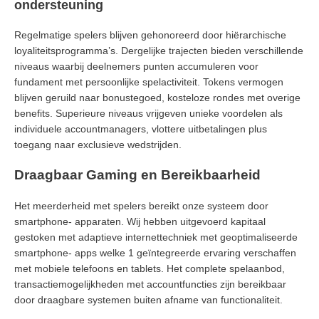
ondersteuning
Regelmatige spelers blijven gehonoreerd door hiërarchische
loyaliteitsprogramma’s. Dergelijke trajecten bieden verschillende
niveaus waarbij deelnemers punten accumuleren voor
fundament met persoonlijke spelactiviteit. Tokens vermogen
blijven geruild naar bonustegoed, kosteloze rondes met overige
benefits. Superieure niveaus vrijgeven unieke voordelen als
individuele accountmanagers, vlottere uitbetalingen plus
toegang naar exclusieve wedstrijden.
Draagbaar Gaming en Bereikbaarheid
Het meerderheid met spelers bereikt onze systeem door
smartphone- apparaten. Wij hebben uitgevoerd kapitaal
gestoken met adaptieve internettechniek met geoptimaliseerde
smartphone- apps welke 1 geïntegreerde ervaring verschaffen
met mobiele telefoons en tablets. Het complete spelaanbod,
transactiemogelijkheden met accountfuncties zijn bereikbaar
door draagbare systemen buiten afname van functionaliteit.