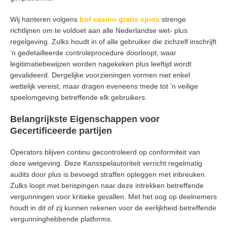
Wij hanteren volgens
bof casino gratis spins
strenge
richtlijnen om te voldoet aan alle Nederlandse wet- plus
regelgeving. Zulks houdt in of alle gebruiker die zichzelf inschrijft
‘n gedetailleerde controleprocedure doorloopt, waar
legitimatiebewijzen worden nagekeken plus leeftijd wordt
gevalideerd. Dergelijke voorzieningen vormen niet enkel
wettelijk vereist, maar dragen eveneens mede tot ‘n veilige
speelomgeving betreffende elk gebruikers.
Belangrijkste Eigenschappen voor
Gecertificeerde partijen
Operators blijven continu gecontroleerd op conformiteit van
deze wetgeving. Deze Kansspelautoriteit verricht regelmatig
audits door plus is bevoegd straffen opleggen met inbreuken.
Zulks loopt met berispingen naar deze intrekken betreffende
vergunningen voor kritieke gevallen. Met het oog op deelnemers
houdt in dit of zij kunnen rekenen voor de eerlijkheid betreffende
vergunninghebbende platforms.