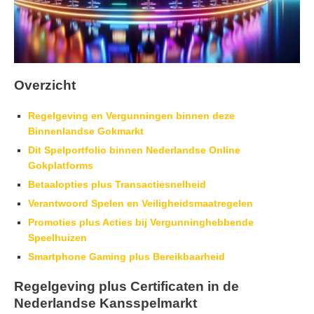
Overzicht
Regelgeving en Vergunningen binnen deze
Binnenlandse Gokmarkt
Dit Spelportfolio binnen Nederlandse Online
Gokplatforms
Betaalopties plus Transactiesnelheid
Verantwoord Spelen en Veiligheidsmaatregelen
Promoties plus Acties bij Vergunninghebbende
Speelhuizen
Smartphone Gaming plus Bereikbaarheid
Regelgeving plus Certificaten in de
Nederlandse Kansspelmarkt