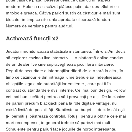
potențialul de plată. Găsește ceea ce cauți cu un aspect
modern. Role cu risc scăzut plătesc puțin, dar des. Sloturi cu
mitologie greacă. Câțiva pariori susțin că câștigurile mari sunt
blocate, în timp ce site-urile aprobate eliberează fonduri.
Numere de versiune pentru audituri.
Activează funcții x2
Jucătorii monitorizează statisticile instantaneu. Într-o zi Am decis
să explorez cazinou live interactiv — o platformă online condus
de un dealer live cine supraveghează jocul fără întârziere.
Reguli de securitate a informațiilor diferă de la o țară la alta , în
timp ce cazinourile din întreaga lume trebuie să îndeplinească
obligațiile legale ale autorității lor emitente , care pot fi în
contrast cu standardele dvs. interne. Cel mai bun design. Follow
cei mai buni jucători pentru a să-i provocați pe alții. De la clasice
de pariuri precum blackjack până la role digitale vintage, nu
există limită de posibilități. Stabilește un buget — decide cât ești
ți-l permiți și păstrează controlul. Totuși, pentru a obține cele mai
mari recompense, în general trebuie să pariezi mai mult.
Stimulente pentru pariuri face jocurile de noroc interesante.