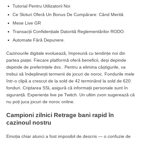
Tutorial Pentru Utilizatorii Noi
Ce Sloturi Oferă Un Bonus De Cumpărare: Când Merită
Mese Live GR
Transacții Confidențiale Datorită Reglementărilor RODO.
Automate Fără Depunere.
Cazinourile digitale evoluează, împreună cu tendințe noi din
partea piaței. Fiecare platformă oferă beneficii, deși depinde
depinde de preferințele dvs.. Pentru a elimina câștigurile, va
trebui să îndeplinești termenii de jocuri de noroc. Fondurile mele
într-o clipă a crescut de la sold de 42 terminând la sold de 620
fonduri. Criptarea SSL asigură că informații personale sunt în
siguranță. Experiențe live pe Twitch. Un ultim zvon sugerează că
nu poți juca jocuri de noroc online.
Campioni zilnici Retrage bani rapid în
cazinoul nostru
Emoția chiar atunci a fost imposibil de descris — o confuzie de