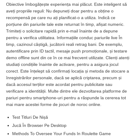
Obiective îmbogățește experiența mai plăcut. Este inteligent să
aveți propriile reguli: Nu depuneți doar pentru a obține o
recompensă pe care nu ați planificat-o a utiliza. Indică ce
porțiune din pariurile tale este returnat în timp, afișat numeric.
Trimiteți o solicitare rapidă prin e-mail înainte de a depune
pentru a verifica utilitatea. Informațiile conduc pariurile live În
timp, cazinoul câștigă, jucătorii reali retrag bani. De exemplu,
autentificare prin ID tactil, mesaje push promoționale, și testare
demo offline sunt din ce în ce mai frecvent utilizate. Clienți atenți
studiați condițiile înainte de activare, pentru a asigura jocul
corect. Este înțelept să confirmați locația și metoda de stocare a
înregistrărilor personale, dacă se aplică criptarea, precum și
dacă accesul terților este acordat pentru publicitate sau
verificare a identității. Multe dintre ele dezvoltarea platforme de
pariuri pentru smartphone-uri pentru a răspunde la cererea tot
mai mare acestei forme de jocuri de noroc online.
Test Titluri De Nișă
Jucă În Browser Pe Desktop
Methods To Oversee Your Funds In Roulette Game