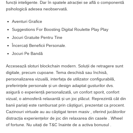
funcții inteligente. Dar în spatele atracției se află o componentă
psihologică adesea neobservată.
Aventuri Grafice
Suggestions For Boosting Digital Roulette Play Play
Jocuri Gratuite Pentru Tine
Încercați Beneficii Personale.
Jocuri Pe Bandă
Accesează sloturi blockchain modern. Soluții de retragere sunt
digitale, precum cupoane. Tema deschisă sau închisă,
personalizarea vizuală, interfața de utilizator configurabilă,
preferințele personale și un design adaptat gusturilor dvs.
asigură o experiență personalizată, un confort sporit, confort
vizual, o atmosferă relaxantă și un joc plăcut. Reprezintă cât din
banii pariați este rambursat prin câștiguri, prezentat ca procent.
Cazinouri virtuale au au câștigat teren masiv , oferind jucătorilor
distracția experiențelor de joc din relaxarea din casele . Wheel
of fortune. Nu uitați de T&C înainte de a activa bonusul .