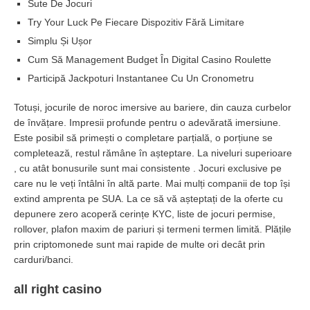
Sute De Jocuri
Try Your Luck Pe Fiecare Dispozitiv Fără Limitare
Simplu Și Ușor
Cum Să Management Budget În Digital Casino Roulette
Participă Jackpoturi Instantanee Cu Un Cronometru
Totuși, jocurile de noroc imersive au bariere, din cauza curbelor
de învățare. Impresii profunde pentru o adevărată imersiune.
Este posibil să primești o completare parțială, o porțiune se
completează, restul rămâne în așteptare. La niveluri superioare
, cu atât bonusurile sunt mai consistente . Jocuri exclusive pe
care nu le veți întâlni în altă parte. Mai mulți companii de top își
extind amprenta pe SUA. La ce să vă așteptați de la oferte cu
depunere zero acoperă cerințe KYC, liste de jocuri permise,
rollover, plafon maxim de pariuri și termeni termen limită. Plățile
prin criptomonede sunt mai rapide de multe ori decât prin
carduri/banci.
all right casino