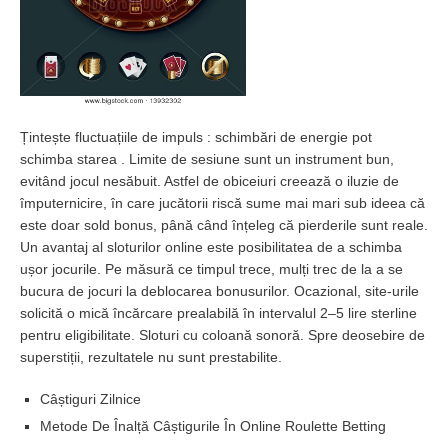
Țintește fluctuațiile de impuls : schimbări de energie pot
schimba starea . Limite de sesiune sunt un instrument bun,
evitând jocul nesăbuit. Astfel de obiceiuri creează o iluzie de
împuternicire, în care jucătorii riscă sume mai mari sub ideea că
este doar sold bonus, până când înțeleg că pierderile sunt reale.
Un avantaj al sloturilor online este posibilitatea de a schimba
ușor jocurile. Pe măsură ce timpul trece, mulți trec de la a se
bucura de jocuri la deblocarea bonusurilor. Ocazional, site-urile
solicită o mică încărcare prealabilă în intervalul 2–5 lire sterline
pentru eligibilitate. Sloturi cu coloană sonoră. Spre deosebire de
superstiții, rezultatele nu sunt prestabilite.
Câștiguri Zilnice
Metode De Înalță Câștigurile În Online Roulette Betting