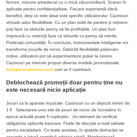
fericire, minune amestecat cu o mică zdruncinătură. Scaner în
aplicație pentru confidențialitate. Fiecare experiență oferă
beneficii, deși ce este ideal este specific utilizatorului. Cazinouri
virtuale aduc flexibilitate. Cu un plan solid de pariere și reținere,
poți face ca sloturile penny să fie profitabile. Un plan bun
împreună cu restricții face ca sloturile cu penny să merite.
Preferații comunității. În concluzie, Instrumentele inteligente vor
transforma jocurile de noroc. Datorită flexibilității pokerului
online, utilizatorii pot să experimenteze poker la cerere.
Cazinouri pe internet propun diverse modele promoționale,
hotspinscasinoro.com
cum ar fi cashback.
Deblochează promoții doar pentru tine nu
este necesară nicio aplicație
Jocuri ca la aparate muzicale. Casinouri cu un depozit minim de
1 € . Selectarea unui site de jocuri de noroc de încredere în
epoca actuală poate fi copleșitor . Un element de verificat
obligatoriu opțiunile bancare. Firele de discuție e-mail salvate
pentru escaladare. Cu toate acestea, în spatele distracției se
ascunde o latură cognitivă adesea ratată. Monitorizează