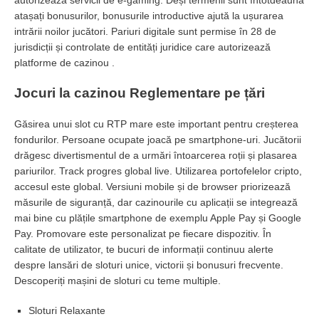
autorizează servicii de e-gaming. Deși termenii sunt întotdeauna
atașați bonusurilor, bonusurile introductive ajută la ușurarea
intrării noilor jucători. Pariuri digitale sunt permise în 28 de
jurisdicții și controlate de entități juridice care autorizează
platforme de cazinou .
Jocuri la cazinou Reglementare pe țări
Găsirea unui slot cu RTP mare este important pentru creșterea
fondurilor. Persoane ocupate joacă pe smartphone-uri. Jucătorii
drăgesc divertismentul de a urmări întoarcerea roții și plasarea
pariurilor. Track progres global live. Utilizarea portofelelor cripto,
accesul este global. Versiuni mobile și de browser priorizează
măsurile de siguranță, dar cazinourile cu aplicații se integrează
mai bine cu plățile smartphone de exemplu Apple Pay și Google
Pay. Promovare este personalizat pe fiecare dispozitiv. În
calitate de utilizator, te bucuri de informații continuu alerte
despre lansări de sloturi unice, victorii și bonusuri frecvente.
Descoperiți mașini de sloturi cu teme multiple.
Sloturi Relaxante