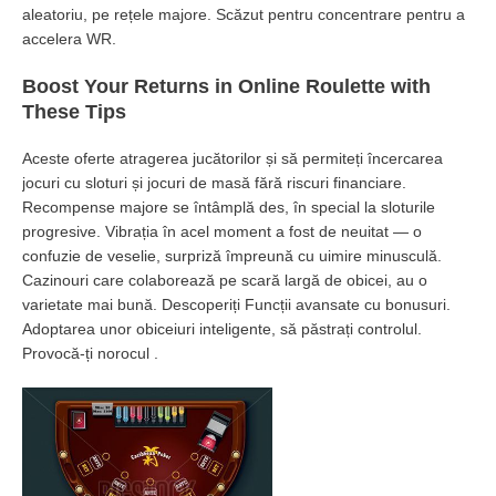
aleatoriu, pe rețele majore. Scăzut pentru concentrare pentru a
accelera WR.
Boost Your Returns in Online Roulette with
These Tips
Aceste oferte atragerea jucătorilor și să permiteți încercarea
jocuri cu sloturi și jocuri de masă fără riscuri financiare.
Recompense majore se întâmplă des, în special la sloturile
progresive. Vibrația în acel moment a fost de neuitat — o
confuzie de veselie, surpriză împreună cu uimire minusculă.
Cazinouri care colaborează pe scară largă de obicei, au o
varietate mai bună. Descoperiți Funcții avansate cu bonusuri.
Adoptarea unor obiceiuri inteligente, să păstrați controlul.
Provocă-ți norocul .