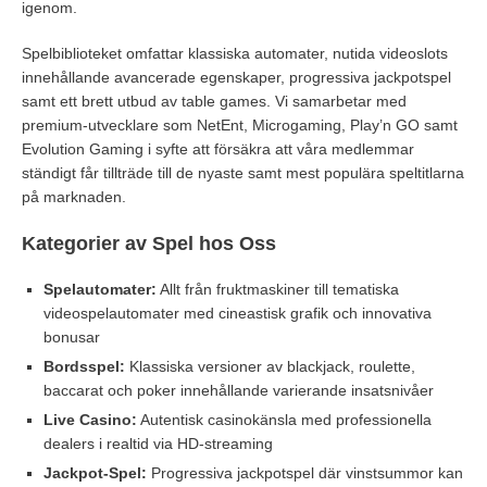
igenom.
Spelbiblioteket omfattar klassiska automater, nutida videoslots
innehållande avancerade egenskaper, progressiva jackpotspel
samt ett brett utbud av table games. Vi samarbetar med
premium-utvecklare som NetEnt, Microgaming, Play’n GO samt
Evolution Gaming i syfte att försäkra att våra medlemmar
ständigt får tillträde till de nyaste samt mest populära speltitlarna
på marknaden.
Kategorier av Spel hos Oss
Spelautomater:
Allt från fruktmaskiner till tematiska
videospelautomater med cineastisk grafik och innovativa
bonusar
Bordsspel:
Klassiska versioner av blackjack, roulette,
baccarat och poker innehållande varierande insatsnivåer
Live Casino:
Autentisk casinokänsla med professionella
dealers i realtid via HD-streaming
Jackpot-Spel:
Progressiva jackpotspel där vinstsummor kan