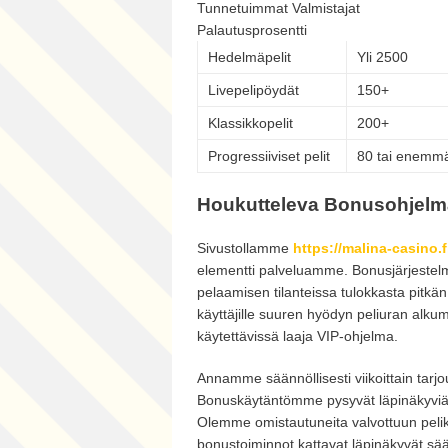
Tunnetuimmat Valmistajat
Palautusprosentti
Hedelmäpelit
Yli 2500
Livepelipöydät
150+
Klassikkopelit
200+
Progressiiviset pelit
80 tai enemm
Houkutteleva Bonusohjelm
Sivustollamme
https://malina-casino.f
elementti palveluamme. Bonusjärjestelm
pelaamisen tilanteissa tulokkasta pitkän
käyttäjille suuren hyödyn peliuran alku
käytettävissä laaja VIP-ohjelma.
Annamme säännöllisesti viikoittain tarj
Bonuskäytäntömme pysyvät läpinäkyviä, j
Olemme omistautuneita valvottuun pelikä
bonustoiminnot kattavat läpinäkyvät sää