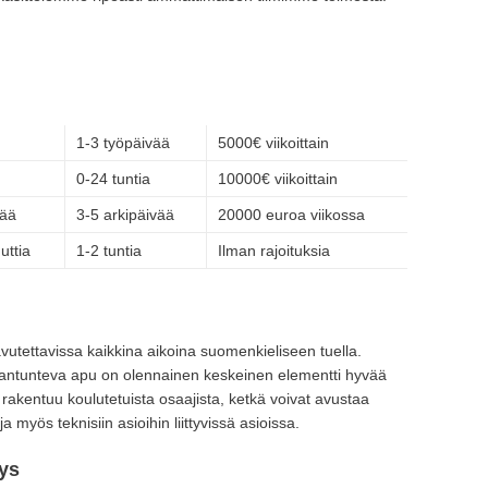
1-3 työpäivää
5000€ viikoittain
n
0-24 tuntia
10000€ viikoittain
vää
3-5 arkipäivää
20000 euroa viikossa
uttia
1-2 tuntia
Ilman rajoituksia
utettavissa kaikkina aikoina suomenkieliseen tuella.
antunteva apu on olennainen keskeinen elementti hyvää
akentuu koulutetuista osaajista, ketkä voivat avustaa
a myös teknisiin asioihin liittyvissä asioissa.
ys