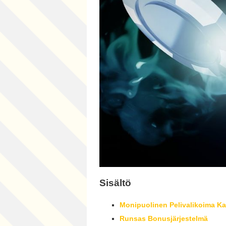
Sisältö
Monipuolinen Pelivalikoima Kai
Runsas Bonusjärjestelmä