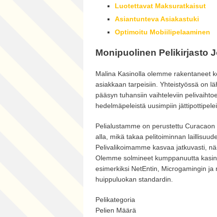
Luotettavat Maksuratkaisut
Asiantunteva Asiakastuki
Optimoitu Mobiilipelaaminen
Monipuolinen Pelikirjasto Jo
Malina Kasinolla olemme rakentaneet ke
asiakkaan tarpeisiin. Yhteistyössä on lä
pääsyn tuhansiin vaihteleviin pelivaihto
hedelmäpeleistä uusimpiin jättipottipelei
Pelialustamme on perustettu Curacaon 
alla, mikä takaa pelitoiminnan laillis
Pelivalikoimamme kasvaa jatkuvasti, näin
Olemme solmineet kumppanuutta kasinot
esimerkiksi NetEntin, Microgamingin j
huippuluokan standardin.
Pelikategoria
Pelien Määrä