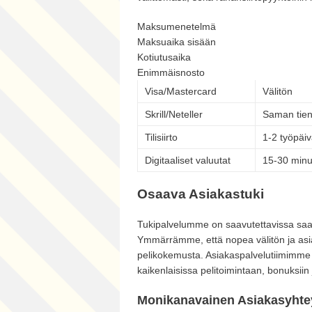
Maksumenetelmä
Maksuaika sisään
Kotiutusaika
Enimmäisnosto
Visa/Mastercard
Välitön
Skrill/Neteller
Saman tie
Tilisiirto
1-2 työpäi
Digitaaliset valuutat
15-30 minu
Osaava Asiakastuki
Tukipalvelumme on saavutettavissa saav
Ymmärrämme, että nopea välitön ja asi
pelikokemusta. Asiakaspalvelutiimimme r
kaikenlaisissa pelitoimintaan, bonuksiin j
Monikanavainen Asiakasyhte