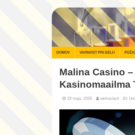
DOMOV
VARNOST PRI DELU
POŽA
Malina Casino –
Kasinomaailma T
28 maja, 2026
wertuslash
Unc