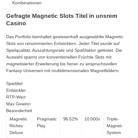
Kombinationen
Gefragte Magnetic Slots Titel in unsrem
Casino
Das Portfolio beinhaltet gewissenhaft ausgewählte Magnetic
Slots von renommierten Entwicklern. Jeder Titel wurde auf
Spielqualität, Auszahlungsrate und Spaßfaktor getestet. Die
Auswahl spannt von konventionellen Früchte-Slots mit
magnetisierter Erweiterung bis heran zu anspruchsvollen
Fantasy-Universen mit multidimensionalen Magnetfeldern.
Spieltitel
Entwickler
RTP-Wert
Max Gewinn
Besonderheit
Magnetic
Pragmatic
96.52%
10.000x
Triple-
Riches
Play
Magnet-
Deluxe
System