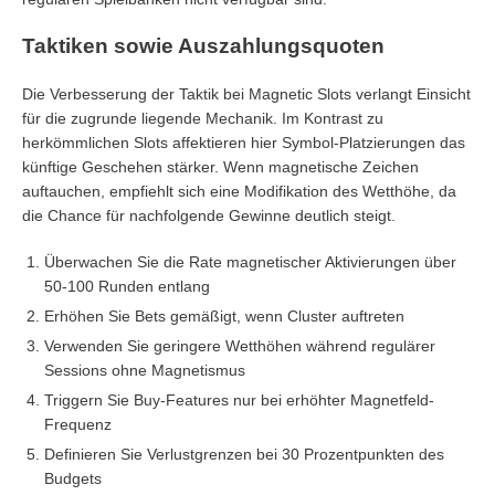
Taktiken sowie Auszahlungsquoten
Die Verbesserung der Taktik bei Magnetic Slots verlangt Einsicht
für die zugrunde liegende Mechanik. Im Kontrast zu
herkömmlichen Slots affektieren hier Symbol-Platzierungen das
künftige Geschehen stärker. Wenn magnetische Zeichen
auftauchen, empfiehlt sich eine Modifikation des Wetthöhe, da
die Chance für nachfolgende Gewinne deutlich steigt.
Überwachen Sie die Rate magnetischer Aktivierungen über
50-100 Runden entlang
Erhöhen Sie Bets gemäßigt, wenn Cluster auftreten
Verwenden Sie geringere Wetthöhen während regulärer
Sessions ohne Magnetismus
Triggern Sie Buy-Features nur bei erhöhter Magnetfeld-
Frequenz
Definieren Sie Verlustgrenzen bei 30 Prozentpunkten des
Budgets