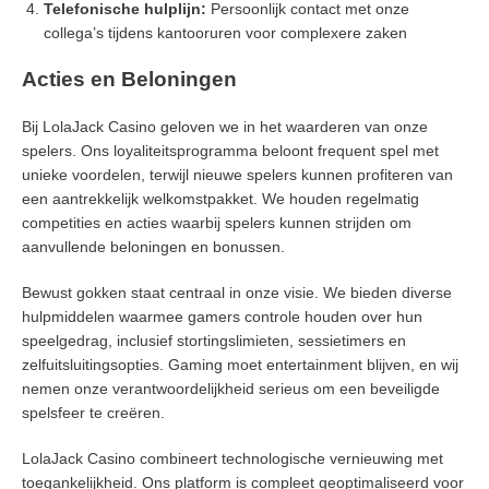
Telefonische hulplijn:
Persoonlijk contact met onze
collega’s tijdens kantooruren voor complexere zaken
Acties en Beloningen
Bij LolaJack Casino geloven we in het waarderen van onze
spelers. Ons loyaliteitsprogramma beloont frequent spel met
unieke voordelen, terwijl nieuwe spelers kunnen profiteren van
een aantrekkelijk welkomstpakket. We houden regelmatig
competities en acties waarbij spelers kunnen strijden om
aanvullende beloningen en bonussen.
Bewust gokken staat centraal in onze visie. We bieden diverse
hulpmiddelen waarmee gamers controle houden over hun
speelgedrag, inclusief stortingslimieten, sessietimers en
zelfuitsluitingsopties. Gaming moet entertainment blijven, en wij
nemen onze verantwoordelijkheid serieus om een beveiligde
spelsfeer te creëren.
LolaJack Casino combineert technologische vernieuwing met
toegankelijkheid. Ons platform is compleet geoptimaliseerd voor