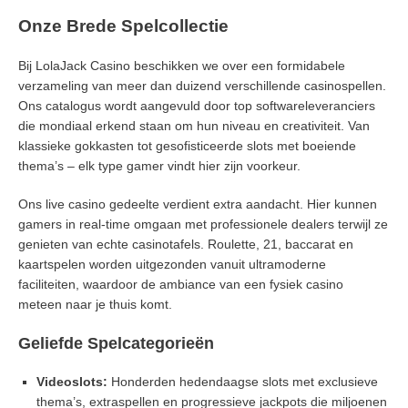
Onze Brede Spelcollectie
Bij LolaJack Casino beschikken we over een formidabele
verzameling van meer dan duizend verschillende casinospellen.
Ons catalogus wordt aangevuld door top softwareleveranciers
die mondiaal erkend staan om hun niveau en creativiteit. Van
klassieke gokkasten tot gesofisticeerde slots met boeiende
thema’s – elk type gamer vindt hier zijn voorkeur.
Ons live casino gedeelte verdient extra aandacht. Hier kunnen
gamers in real-time omgaan met professionele dealers terwijl ze
genieten van echte casinotafels. Roulette, 21, baccarat en
kaartspelen worden uitgezonden vanuit ultramoderne
faciliteiten, waardoor de ambiance van een fysiek casino
meteen naar je thuis komt.
Geliefde Spelcategorieën
Videoslots:
Honderden hedendaagse slots met exclusieve
thema’s, extraspellen en progressieve jackpots die miljoenen