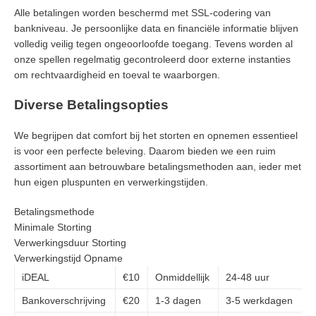
Alle betalingen worden beschermd met SSL-codering van
bankniveau. Je persoonlijke data en financiële informatie blijven
volledig veilig tegen ongeoorloofde toegang. Tevens worden al
onze spellen regelmatig gecontroleerd door externe instanties
om rechtvaardigheid en toeval te waarborgen.
Diverse Betalingsopties
We begrijpen dat comfort bij het storten en opnemen essentieel
is voor een perfecte beleving. Daarom bieden we een ruim
assortiment aan betrouwbare betalingsmethoden aan, ieder met
hun eigen pluspunten en verwerkingstijden.
Betalingsmethode
Minimale Storting
Verwerkingsduur Storting
Verwerkingstijd Opname
iDEAL
€10
Onmiddellijk
24-48 uur
Bankoverschrijving
€20
1-3 dagen
3-5 werkdagen