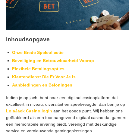
Inhoudsopgave
Onze Brede Spelcollectie
Beveiliging en Betrouwbaarheid Voorop
Flexibele Betalingsopties
Klantendienst Die Er Voor Je Is
Aanbiedingen en Beloningen
Indien je op jacht bent naar een digitaal casinoplatform dat
excelleert in niveau, diversiteit en speelvreugde, dan ben je op
LolaJack Casino login
aan het goede punt. Wij hebben ons
geëtableerd als een toonaangevend digitaal casino dat gamers
een memorabele ervaring biedt, verenigd met deskundige
service en vernieuwende gamingoplossingen.