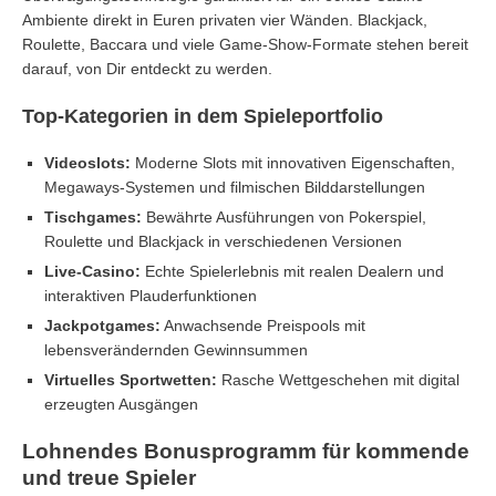
Ambiente direkt in Euren privaten vier Wänden. Blackjack,
Roulette, Baccara und viele Game-Show-Formate stehen bereit
darauf, von Dir entdeckt zu werden.
Top-Kategorien in dem Spieleportfolio
Videoslots:
Moderne Slots mit innovativen Eigenschaften,
Megaways-Systemen und filmischen Bilddarstellungen
Tischgames:
Bewährte Ausführungen von Pokerspiel,
Roulette und Blackjack in verschiedenen Versionen
Live-Casino:
Echte Spielerlebnis mit realen Dealern und
interaktiven Plauderfunktionen
Jackpotgames:
Anwachsende Preispools mit
lebensverändernden Gewinnsummen
Virtuelles Sportwetten:
Rasche Wettgeschehen mit digital
erzeugten Ausgängen
Lohnendes Bonusprogramm für kommende
und treue Spieler