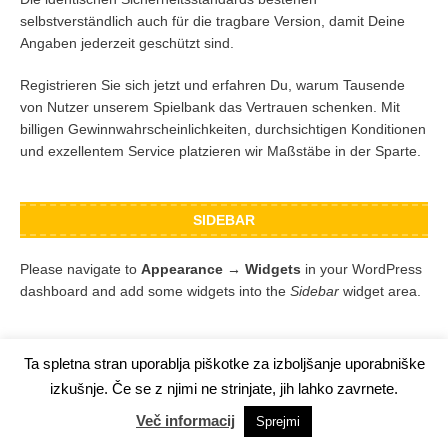
selbstverständlich auch für die tragbare Version, damit Deine
Angaben jederzeit geschützt sind.
Registrieren Sie sich jetzt und erfahren Du, warum Tausende
von Nutzer unserem Spielbank das Vertrauen schenken. Mit
billigen Gewinnwahrscheinlichkeiten, durchsichtigen Konditionen
und exzellentem Service platzieren wir Maßstäbe in der Sparte.
SIDEBAR
Please navigate to
Appearance → Widgets
in your WordPress
dashboard and add some widgets into the
Sidebar
widget area.
Ta spletna stran uporablja piškotke za izboljšanje uporabniške
Varstvo podatkov
izkušnje. Če se z njimi ne strinjate, jih lahko zavrnete.
Kemilegis d.o.o.
© 2026, E:
info(at)martinavpd(dot)com
, T: +386 41
578 548
Več informacij
Sprejmi