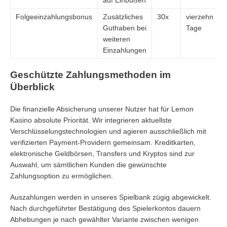
auf Einbußen
Folgeeinzahlungsbonus
Zusätzliches
30x
vierzehn
Guthaben bei
Tage
weiteren
Einzahlungen
Geschützte Zahlungsmethoden im
Überblick
Die finanzielle Absicherung unserer Nutzer hat für Lemon
Kasino absolute Priorität. Wir integrieren aktuellste
Verschlüsselungstechnologien und agieren ausschließlich mit
verifizierten Payment-Providern gemeinsam. Kreditkarten,
elektronische Geldbörsen, Transfers und Kryptos sind zur
Auswahl, um sämtlichen Kunden die gewünschte
Zahlungsoption zu ermöglichen.
Auszahlungen werden in unseres Spielbank zügig abgewickelt.
Nach durchgeführter Bestätigung des Spielerkontos dauern
Abhebungen je nach gewählter Variante zwischen wenigen