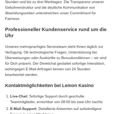
Stunden und bis zu drei Werktagen. Die Transparenz unserer
Gebührenstruktur und die deutliche Kommunikation von
Abwicklungszeiten unterstreichen unser Commitment für
Fairness.
Professioneller Kundenservice rund um die
Uhr
Unseres mehrsprachiges Serviceteam steht Ihnen täglich zur
Verfügung. Ob technologische Fragen, Unterstützung bei
Überweisungen oder Auskünfte zu Bonuskonditionen – wir sind
für Dich präsent. Der Direktchat gestattet sofortige Interaktion,
wohingegen E-Mail-Anfragen binnen von 24 Stunden
beantwortet werden.
Kontaktmöglichkeiten bei Lemon Kasino
Live-Chat:
Sofortige Support durch geschulte
Teammitglieder, erreichbar von 08:00 bis zwei Uhr nachts
E-Mail-Support:
Detaillierte Antworten auf aufwändigere