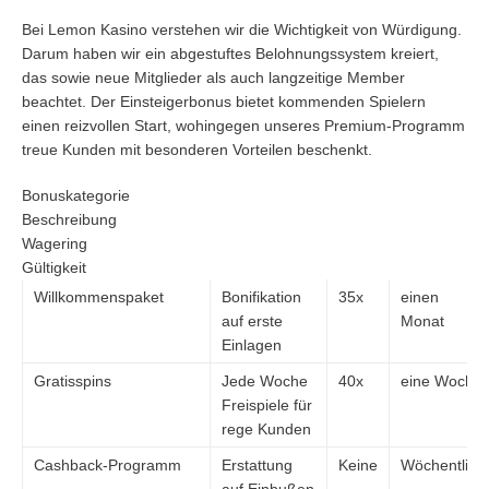
Bei Lemon Kasino verstehen wir die Wichtigkeit von Würdigung.
Darum haben wir ein abgestuftes Belohnungssystem kreiert,
das sowie neue Mitglieder als auch langzeitige Member
beachtet. Der Einsteigerbonus bietet kommenden Spielern
einen reizvollen Start, wohingegen unseres Premium-Programm
treue Kunden mit besonderen Vorteilen beschenkt.
Bonuskategorie
Beschreibung
Wagering
Gültigkeit
Willkommenspaket
Bonifikation
35x
einen
auf erste
Monat
Einlagen
Gratisspins
Jede Woche
40x
eine Woche
Freispiele für
rege Kunden
Cashback-Programm
Erstattung
Keine
Wöchentlich