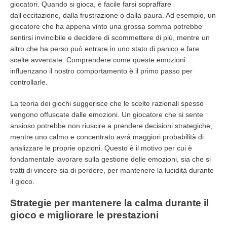
giocatori. Quando si gioca, è facile farsi sopraffare
dall’eccitazione, dalla frustrazione o dalla paura. Ad esempio, un
giocatore che ha appena vinto una grossa somma potrebbe
sentirsi invincibile e decidere di scommettere di più, mentre un
altro che ha perso può entrare in uno stato di panico e fare
scelte avventate. Comprendere come queste emozioni
influenzano il nostro comportamento è il primo passo per
controllarle.
La teoria dei giochi suggerisce che le scelte razionali spesso
vengono offuscate dalle emozioni. Un giocatore che si sente
ansioso potrebbe non riuscire a prendere decisioni strategiche,
mentre uno calmo e concentrato avrà maggiori probabilità di
analizzare le proprie opzioni. Questo è il motivo per cui è
fondamentale lavorare sulla gestione delle emozioni, sia che si
tratti di vincere sia di perdere, per mantenere la lucidità durante
il gioco.
Strategie per mantenere la calma durante il
gioco e migliorare le prestazioni