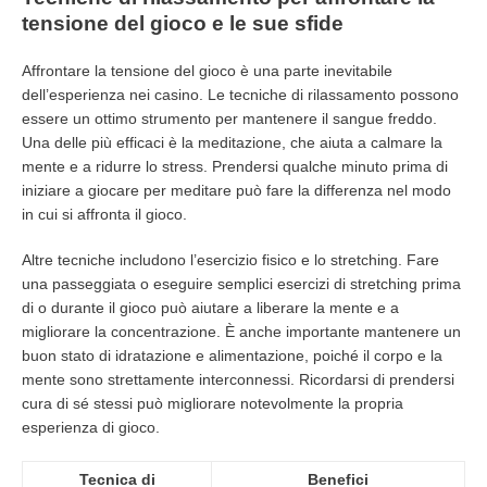
tensione del gioco e le sue sfide
Affrontare la tensione del gioco è una parte inevitabile
dell’esperienza nei casino. Le tecniche di rilassamento possono
essere un ottimo strumento per mantenere il sangue freddo.
Una delle più efficaci è la meditazione, che aiuta a calmare la
mente e a ridurre lo stress. Prendersi qualche minuto prima di
iniziare a giocare per meditare può fare la differenza nel modo
in cui si affronta il gioco.
Altre tecniche includono l’esercizio fisico e lo stretching. Fare
una passeggiata o eseguire semplici esercizi di stretching prima
di o durante il gioco può aiutare a liberare la mente e a
migliorare la concentrazione. È anche importante mantenere un
buon stato di idratazione e alimentazione, poiché il corpo e la
mente sono strettamente interconnessi. Ricordarsi di prendersi
cura di sé stessi può migliorare notevolmente la propria
esperienza di gioco.
Tecnica di
Benefici