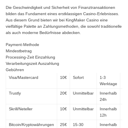
Die Geschwindigkeit und Sicherheit von Finanztransaktionen
bilden das Fundament eines erstklassigen Casino-Erlebnisses.
Aus diesem Grund bieten wir bei KingMaker Casino eine
vielfältige Palette an Zahlungsmethoden, die sowohl traditionelle
als auch moderne Bedürfnisse abdecken.
Payment-Methode
Mindestbetrag
Processing-Zeit Einzahlung
Verarbeitungszeit Auszahlung
Gebühren
Visa/Mastercard
10€
Sofort
1-3
Ke
Werktage
Trustly
20€
Unmittelbar
Innerhalb
Ke
24h
Skrill/Neteller
10€
Unmittelbar
Innerhalb
Ke
12h
Bitcoin/Kryptowährungen
25€
15-30
Innerhalb
Ne