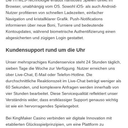
Die HTML5-Technologie erlaubt nahtloses Spielen direkt im
Browser, unabhängig vom OS. Sowohl iOS- als auch Android-
Nutzer profitieren von schnellen Ladezeiten, einfacher
Navigation und kristallklarer Grafik. Push-Notifications
informieren über neue Boni, Turniere und bedeutende
Kontoupdates, während biometrische Authentifizierung einen
abgesicherten und zügigen Login gestattet.
Kundensupport rund um die Uhr
Unser mehrsprachiges Kundenservice steht 24 Stunden täglich,
sieben Tage die Woche zur Verfügung. Nutzer erreichen uns
über Live-Chat, E-Mail oder Telefon-Hotline. Die
durchschnittliche Reaktionszeit im Live-Chat beträgt weniger als
60 Sekunden, und komplexere Anfragen werden innerhalb von
vier Stunden bearbeitet. Diese Servicequalität reflektiert unser
Verständnis wider, dass erstklassiger Support genauso wichtig
ist wie ein hervorragendes Spielangebot.
Bei KingMaker Casino verbinden wir digitale Innovation mit
etablierten Glücksspielprinzipien, um eine Plattform zu