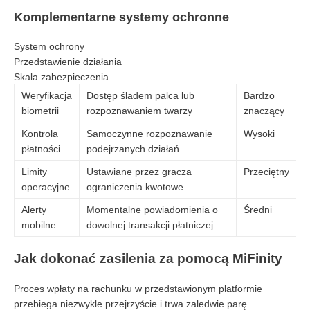
Komplementarne systemy ochronne
System ochrony
Przedstawienie działania
Skala zabezpieczenia
Weryfikacja
Dostęp śladem palca lub
Bardzo
biometrii
rozpoznawaniem twarzy
znaczący
Kontrola
Samoczynne rozpoznawanie
Wysoki
płatności
podejrzanych działań
Limity
Ustawiane przez gracza
Przeciętny
operacyjne
ograniczenia kwotowe
Alerty
Momentalne powiadomienia o
Średni
mobilne
dowolnej transakcji płatniczej
Jak dokonać zasilenia za pomocą MiFinity
Proces wpłaty na rachunku w przedstawionym platformie
przebiega niezwykle przejrzyście i trwa zaledwie parę