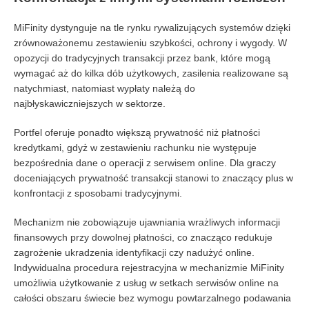
MiFinity dystynguje na tle rynku rywalizujących systemów dzięki
zrównoważonemu zestawieniu szybkości, ochrony i wygody. W
opozycji do tradycyjnych transakcji przez bank, które mogą
wymagać aż do kilka dób użytkowych, zasilenia realizowane są
natychmiast, natomiast wypłaty należą do
najbłyskawiczniejszych w sektorze.
Portfel oferuje ponadto większą prywatność niż płatności
kredytkami, gdyż w zestawieniu rachunku nie występuje
bezpośrednia dane o operacji z serwisem online. Dla graczy
doceniających prywatność transakcji stanowi to znaczący plus w
konfrontacji z sposobami tradycyjnymi.
Mechanizm nie zobowiązuje ujawniania wrażliwych informacji
finansowych przy dowolnej płatności, co znacząco redukuje
zagrożenie ukradzenia identyfikacji czy nadużyć online.
Indywidualna procedura rejestracyjna w mechanizmie MiFinity
umożliwia użytkowanie z usług w setkach serwisów online na
całości obszaru świecie bez wymogu powtarzalnego podawania