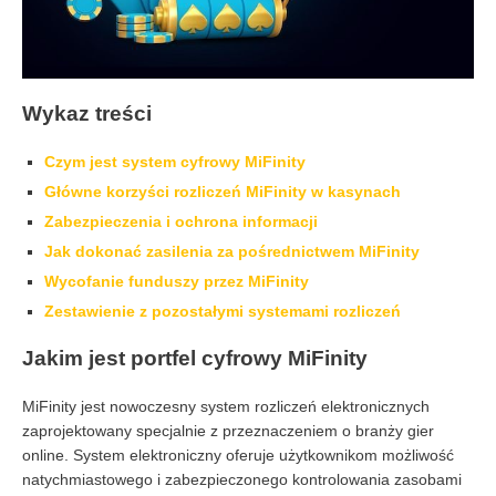
Wykaz treści
Czym jest system cyfrowy MiFinity
Główne korzyści rozliczeń MiFinity w kasynach
Zabezpieczenia i ochrona informacji
Jak dokonać zasilenia za pośrednictwem MiFinity
Wycofanie funduszy przez MiFinity
Zestawienie z pozostałymi systemami rozliczeń
Jakim jest portfel cyfrowy MiFinity
MiFinity jest nowoczesny system rozliczeń elektronicznych
zaprojektowany specjalnie z przeznaczeniem o branży gier
online. System elektroniczny oferuje użytkownikom możliwość
natychmiastowego i zabezpieczonego kontrolowania zasobami