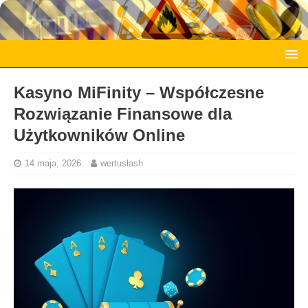
Kasyno MiFinity – Współczesne
Rozwiązanie Finansowe dla
Użytkowników Online
14 maja, 2026
wertuslash