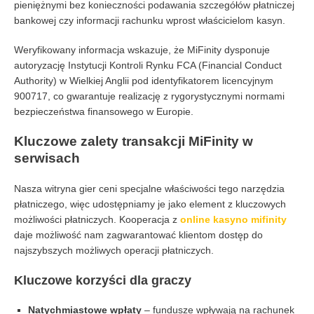
pieniężnymi bez konieczności podawania szczegółów płatniczej
bankowej czy informacji rachunku wprost właścicielom kasyn.
Weryfikowany informacja wskazuje, że MiFinity dysponuje
autoryzację Instytucji Kontroli Rynku FCA (Financial Conduct
Authority) w Wielkiej Anglii pod identyfikatorem licencyjnym
900717, co gwarantuje realizację z rygorystycznymi normami
bezpieczeństwa finansowego w Europie.
Kluczowe zalety transakcji MiFinity w
serwisach
Nasza witryna gier ceni specjalne właściwości tego narzędzia
płatniczego, więc udostępniamy je jako element z kluczowych
możliwości płatniczych. Kooperacja z
online kasyno mifinity
daje możliwość nam zagwarantować klientom dostęp do
najszybszych możliwych operacji płatniczych.
Kluczowe korzyści dla graczy
Natychmiastowe wpłaty
– fundusze wpływają na rachunek