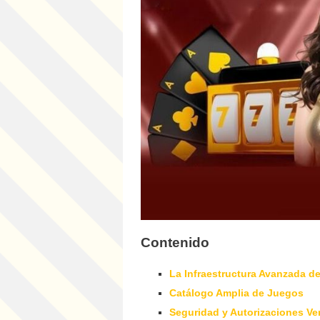
Contenido
La Infraestructura Avanzada d
Catálogo Amplia de Juegos
Seguridad y Autorizaciones Ver