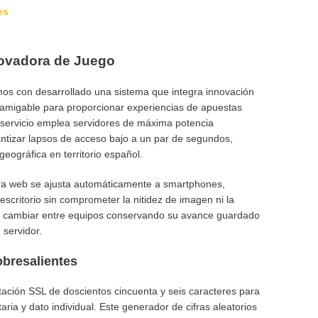
es
novadora de Juego
mos con desarrollado una sistema que integra innovación
 amigable para proporcionar experiencias de apuestas
 servicio emplea servidores de máxima potencia
antizar lapsos de acceso bajo a un par de segundos,
eográfica en territorio español.
tra web se ajusta automáticamente a smartphones,
escritorio sin comprometer la nitidez de imagen ni la
n cambiar entre equipos conservando su avance guardado
 servidor.
obresalientes
ión SSL de doscientos cincuenta y seis caracteres para
ria y dato individual. Este generador de cifras aleatorios