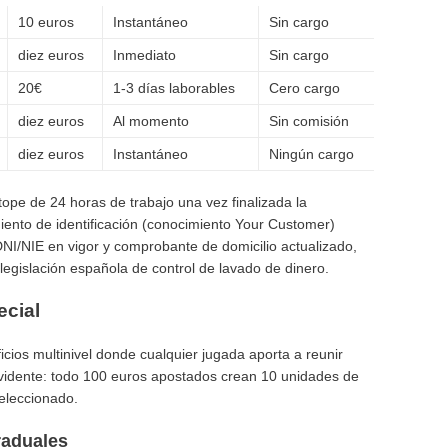
10 euros
Instantáneo
Sin cargo
diez euros
Inmediato
Sin cargo
20€
1-3 días laborables
Cero cargo
diez euros
Al momento
Sin comisión
diez euros
Instantáneo
Ningún cargo
ope de 24 horas de trabajo una vez finalizada la
miento de identificación (conocimiento Your Customer)
NI/NIE en vigor y comprobante de domicilio actualizado,
legislación española de control de lavado de dinero.
cial
os multinivel donde cualquier jugada aporta a reunir
evidente: todo 100 euros apostados crean 10 unidades de
seleccionado.
raduales