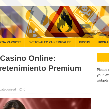
RNA VARNOST
SVETOVALEC ZA KEMIKALIJE
BIOCIDI
UPORA
Casino Online:
tretenimiento Premium
Please 
your W
widgets
categorized
0