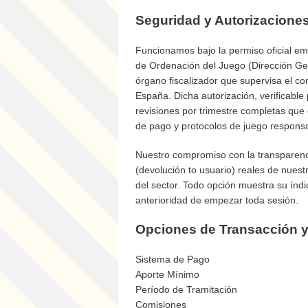
Seguridad y Autorizaciones
Funcionamos bajo la permiso oficial em
de Ordenación del Juego (Dirección Gen
órgano fiscalizador que supervisa el co
España. Dicha autorización, verificabl
revisiones por trimestre completas que
de pago y protocolos de juego respons
Nuestro compromiso con la transparenc
(devolución to usuario) reales de nues
del sector. Todo opción muestra su índ
anterioridad de empezar toda sesión.
Opciones de Transacción 
Sistema de Pago
Aporte Mínimo
Período de Tramitación
Comisiones