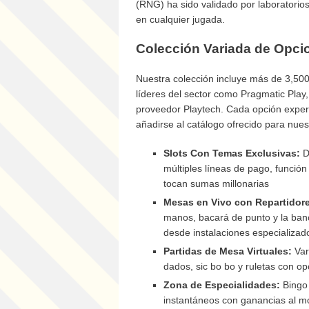
(RNG) ha sido validado por laboratorio
en cualquier jugada.
Colección Variada de Opci
Nuestra colección incluye más de 3,50
líderes del sector como Pragmatic Play
proveedor Playtech. Cada opción exper
añadirse al catálogo ofrecido para nue
Slots Con Temas Exclusivas:
D
múltiples líneas de pago, función
tocan sumas millonarias
Mesas en Vivo con Repartidore
manos, bacará de punto y la banc
desde instalaciones especializad
Partidas de Mesa Virtuales:
Var
dados, sic bo bo y ruletas con o
Zona de Especialidades:
Bingo 
instantáneos con ganancias al 