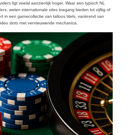
viders ligt veelal aanzienlijk hoger. Waar een typisch NL
ders, weten internationale sites toegang bieden tot vijftig of
rt in een gamecollectie van talloos titels, variërend van
 video slots met vernieuwende mechanica.