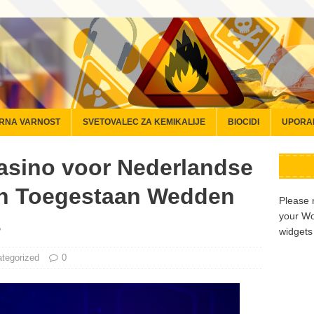
RNA VARNOST
SVETOVALEC ZA KEMIKALIJE
BIOCIDI
UPORA
Casino voor Nederlandse
 en Toegestaan Wedden
Please 
your W
s
widgets
tegorized
0