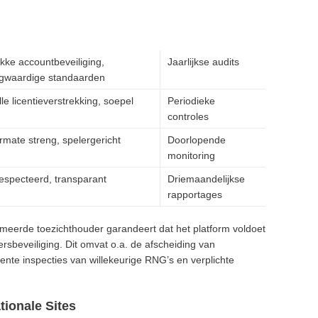
kke accountbeveiliging,
Jaarlijkse audits
gwaardige standaarden
le licentieverstrekking, soepel
Periodieke
controles
rmate streng, spelergericht
Doorlopende
monitoring
especteerd, transparant
Driemaandelijkse
rapportages
erde toezichthouder garandeert dat het platform voldoet
rsbeveiliging. Dit omvat o.a. de afscheiding van
ente inspecties van willekeurige RNG’s en verplichte
tionale Sites