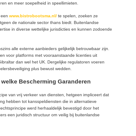
uren en meer soepelheid in speellimieten.
p een
www.bistrobootsma.nl/
te spelen, zoeken ze
tgeen de nationale sector thans biedt. Buitenlandse
rtise in diverse wettelijke jurisdicties en kunnen zodoende
enszins alle externe aanbieders gelijkelijk betrouwbaar zijn.
en voor platforms met vooraanstaande licenties uit
ibraltar dan wel het UK. Dergelijke regulatoren voeren
pelersbeveiliging plus bewust wedden.
g welke Bescherming Garanderen
ipe van vrij verkeer van diensten, hetgeen impliceert dat
ng hebben tot kansspeldiensten die in alternatieve
rechtsprincipe werd herhaaldelijk bevestigd door het
rs een juridisch structuur om veilig bij buitenlandse