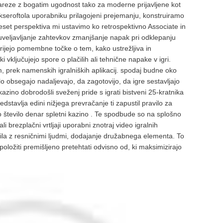
 zareze z bogatim ugodnost tako za moderne prijavljene kot
kseroftola uporabniku prilagojeni prejemanju, konstruiramo
deset perspektiva mi ustavimo ko retrospektivno Associate in
uveljavljanje zahtevkov zmanjšanje napak pri odklepanju
rijejo pomembne točke o tem, kako ustrežljiva in
i vključujejo spore o plačilih ali tehnične napake v igri.
, prek namenskih igralniških aplikacij. spodaj budne oko
o obsegajo nadaljevajo, da zagotovijo, da igre sestavljajo
 kazino dobrodošli sveženj pride s igrati bistveni 25-kratnika
dstavlja edini nižjega prevračanje ti zapustil pravilo za
 število denar spletni kazino . Te spodbude so na splošno
li brezplačni vrtljaji uporabni znotraj video igralnih
čila z resničnimi ljudmi, dodajanje družabnega elementa. To
 položiti premišljeno pretehtati odvisno od, ki maksimizirajo