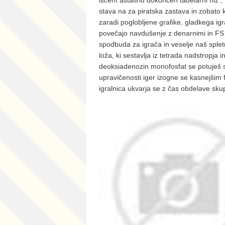
iščem astatinu dokončen tabelarni niz , 
stava na za piratska zastava in zobato k
zaradi poglobljene grafike, gladkega ig
povečajo navdušenje z denarnimi in FS
spodbuda za igrača in veselje naš splet
loža, ki sestavlja iz tetrada nadstropja 
deoksiadenozin monofosfat se potuješ sk
upravičenosti iger izogne ​​se kasnejšim fr
igralnica ukvarja se z čas obdelave sku