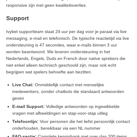
responsive zijn met geen kwaliteitsverlies.
Support
Ivybet supportteam staat 24 uur per dag voor je paraat via live
messaging, e-mail en telefonisch. De typische reactietijd via live
ondersteuning is 47 secondes, waar e-mails binnen 3 uur
worden beantwoord. We leveren ondersteuning in het
Nederlands, Engels, Duits en French door native sprekers die
niet enkel alleen technisch geschoold zijn, maar ook echt
begrijpen wat spelers behoefte aan bezitten.
Live Chat:
Onmiddellijk contact met menselijke
medewerkers, zonder chatbots die standaard antwoorden
geven
E-mail Support:
Volledige antwoorden op ingewikkelde
vragen met afbeeldingen en stap-voor-stap uitleg
Telefoonlijn:
Voor personen die het liefst persoonlijk contact
onderhouden, bereikbaar via een NL nummer
FAQ-sectie:
Complete kennisbank met over dan 200 items