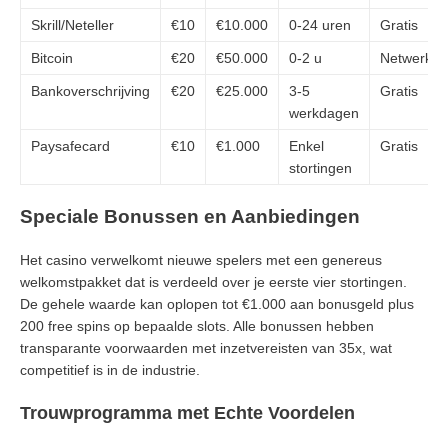
Skrill/Neteller
€10
€10.000
0-24 uren
Gratis
Bitcoin
€20
€50.000
0-2 u
Netwerkko
Bankoverschrijving
€20
€25.000
3-5
Gratis
werkdagen
Paysafecard
€10
€1.000
Enkel
Gratis
stortingen
Speciale Bonussen en Aanbiedingen
Het casino verwelkomt nieuwe spelers met een genereus
welkomstpakket dat is verdeeld over je eerste vier stortingen.
De gehele waarde kan oplopen tot €1.000 aan bonusgeld plus
200 free spins op bepaalde slots. Alle bonussen hebben
transparante voorwaarden met inzetvereisten van 35x, wat
competitief is in de industrie.
Trouwprogramma met Echte Voordelen