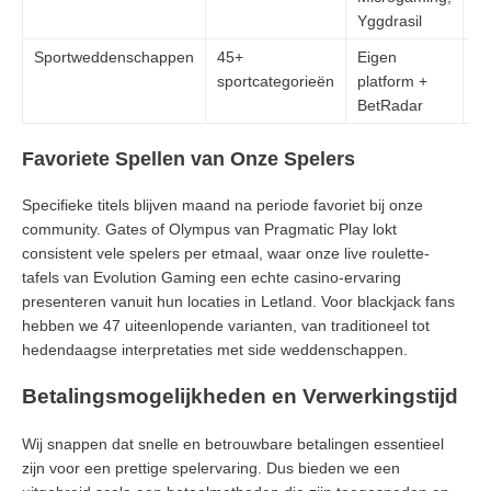
Yggdrasil
Sportweddenschappen
45+
Eigen
9
sportcategorieën
platform +
BetRadar
Favoriete Spellen van Onze Spelers
Specifieke titels blijven maand na periode favoriet bij onze
community. Gates of Olympus van Pragmatic Play lokt
consistent vele spelers per etmaal, waar onze live roulette-
tafels van Evolution Gaming een echte casino-ervaring
presenteren vanuit hun locaties in Letland. Voor blackjack fans
hebben we 47 uiteenlopende varianten, van traditioneel tot
hedendaagse interpretaties met side weddenschappen.
Betalingsmogelijkheden en Verwerkingstijd
Wij snappen dat snelle en betrouwbare betalingen essentieel
zijn voor een prettige spelervaring. Dus bieden we een