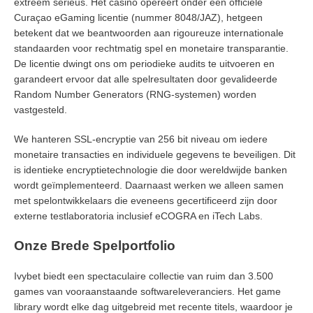
extreem serieus. Het casino opereert onder een officiële
Curaçao eGaming licentie (nummer 8048/JAZ), hetgeen
betekent dat we beantwoorden aan rigoureuze internationale
standaarden voor rechtmatig spel en monetaire transparantie.
De licentie dwingt ons om periodieke audits te uitvoeren en
garandeert ervoor dat alle spelresultaten door gevalideerde
Random Number Generators (RNG-systemen) worden
vastgesteld.
We hanteren SSL-encryptie van 256 bit niveau om iedere
monetaire transacties en individuele gegevens te beveiligen. Dit
is identieke encryptietechnologie die door wereldwijde banken
wordt geïmplementeerd. Daarnaast werken we alleen samen
met spelontwikkelaars die eveneens gecertificeerd zijn door
externe testlaboratoria inclusief eCOGRA en iTech Labs.
Onze Brede Spelportfolio
Ivybet biedt een spectaculaire collectie van ruim dan 3.500
games van vooraanstaande softwareleveranciers. Het game
library wordt elke dag uitgebreid met recente titels, waardoor je