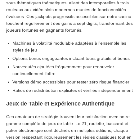
sous thématiques thématiques, allant des intemporelles à trois
rouleaux aux vidéo slots modernes munies de fonctionnalités
évoluées. Ces jackpots progressifs accessibles sur notre casino
touchent régulièrement des gains à sept digits, transformant des
joueurs fortunés en gagnants fortunés.
Machines à volatilité modulable adaptées à l’ensemble les
styles de jeu
Options bonus engageantes incluant tours gratuits et bonus
Nouveautés ajoutées fréquemment pour renouveler
continuellement l’offre
Versions démo accessibles pour tester zéro risque financier
Ratios de redistribution explicites et vérifiés indépendamment
Jeux de Table et Expérience Authentique
Ces amateurs de stratégie trouvent leur satisfaction avec notre
gamme complète de jeux de table. Le 21, roulette, baccarat et
poker électronique sont déclinés en multiples éditions, chaque
version respectant rigoureusement les règles classiques tout en