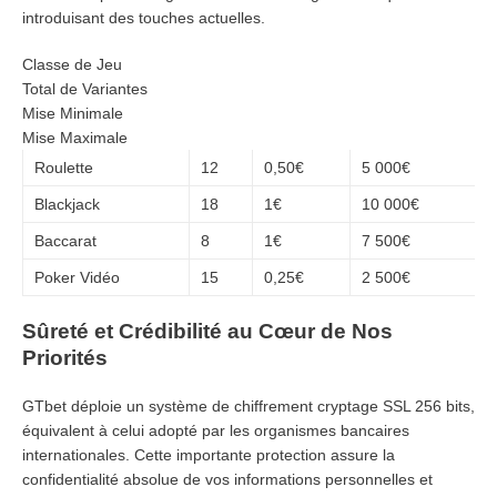
introduisant des touches actuelles.
Classe de Jeu
Total de Variantes
Mise Minimale
Mise Maximale
Roulette
12
0,50€
5 000€
Blackjack
18
1€
10 000€
Baccarat
8
1€
7 500€
Poker Vidéo
15
0,25€
2 500€
Sûreté et Crédibilité au Cœur de Nos
Priorités
GTbet déploie un système de chiffrement cryptage SSL 256 bits,
équivalent à celui adopté par les organismes bancaires
internationales. Cette importante protection assure la
confidentialité absolue de vos informations personnelles et