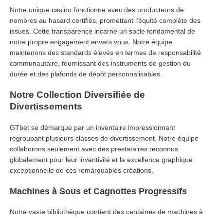
Notre unique casino fonctionne avec des producteurs de
nombres au hasard certifiés, promettant l’équité complète des
issues. Cette transparence incarne un socle fondamental de
notre propre engagement envers vous. Notre équipe
maintenons des standards élevés en termes de responsabilité
communautaire, fournissant des instruments de gestion du
durée et des plafonds de dépôt personnalisables.
Notre Collection Diversifiée de
Divertissements
GTbet se démarque par un inventaire impressionnant
regroupant plusieurs classes de divertissement. Notre équipe
collaborons seulement avec des prestataires reconnus
globalement pour leur inventivité et la excellence graphique
exceptionnelle de ces remarquables créations.
Machines à Sous et Cagnottes Progressifs
Notre vaste bibliothèque contient des centaines de machines à