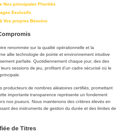
 Nos principales Priorités
ages Exclusifs
 à Vos propres Besoins
 Compromis
otre renommée sur la qualité opérationnelle et la
rme allie technologie de pointe et environnement intuitive
issement parfaite. Quotidiennement chaque jour, des des
 leurs sessions de jeu, profitant d’un cadre sécurisé où le
 principale.
s producteurs de nombres aléatoires certifiés, promettant
ette importante transparence représente un fondement
s nos joueurs. Nous maintenons des critères élevés en
issant des instruments de gestion du durée et des limites de
iée de Titres