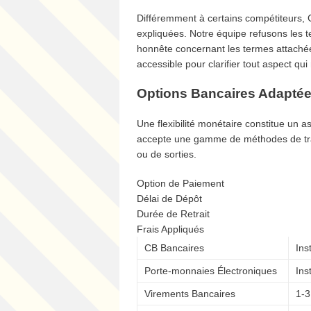
Différemment à certains compétiteurs, 
expliquées. Notre équipe refusons les
honnête concernant les termes attachée
accessible pour clarifier tout aspect qu
Options Bancaires Adaptée
Une flexibilité monétaire constitue un as
accepte une gamme de méthodes de tran
ou de sorties.
Option de Paiement
Délai de Dépôt
Durée de Retrait
Frais Appliqués
CB Bancaires
Ins
Porte-monnaies Électroniques
Ins
Virements Bancaires
1-3