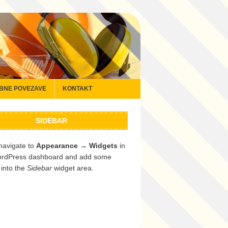
BNE POVEZAVE
KONTAKT
SIDEBAR
navigate to
Appearance → Widgets
in
ordPress dashboard and add some
 into the
Sidebar
widget area.