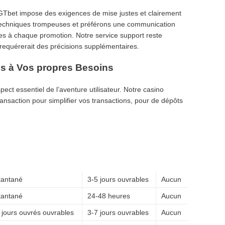
GTbet impose des exigences de mise justes et clairement
 techniques trompeuses et préférons une communication
s à chaque promotion. Notre service support reste
i requérerait des précisions supplémentaires.
s à Vos propres Besoins
pect essentiel de l’aventure utilisateur. Notre casino
saction pour simplifier vos transactions, pour de dépôts
tantané
3-5 jours ouvrables
Aucun
tantané
24-48 heures
Aucun
 jours ouvrés ouvrables
3-7 jours ouvrables
Aucun