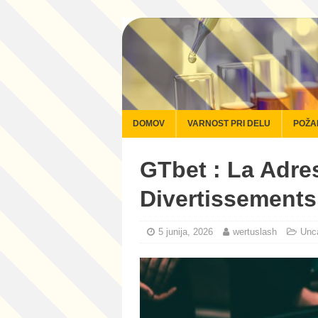
DOMOV
VARNOST PRI DELU
POŽA
GTbet : La Adre
Divertissements
5 junija, 2026
wertuslash
Unc