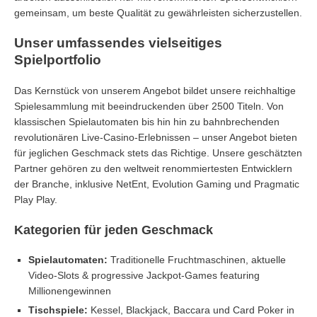
gemeinsam, um beste Qualität zu gewährleisten sicherzustellen.
Unser umfassendes vielseitiges
Spielportfolio
Das Kernstück von unserem Angebot bildet unsere reichhaltige
Spielesammlung mit beeindruckenden über 2500 Titeln. Von
klassischen Spielautomaten bis hin hin zu bahnbrechenden
revolutionären Live-Casino-Erlebnissen – unser Angebot bieten
für jeglichen Geschmack stets das Richtige. Unsere geschätzten
Partner gehören zu den weltweit renommiertesten Entwicklern
der Branche, inklusive NetEnt, Evolution Gaming und Pragmatic
Play Play.
Kategorien für jeden Geschmack
Spielautomaten:
Traditionelle Fruchtmaschinen, aktuelle
Video-Slots & progressive Jackpot-Games featuring
Millionengewinnen
Tischspiele:
Kessel, Blackjack, Baccara und Card Poker in