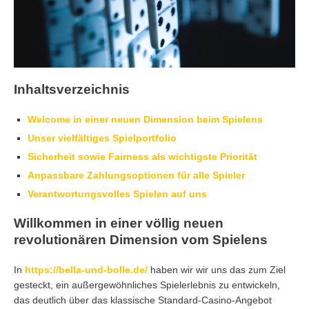
Inhaltsverzeichnis
Welcome in einer neuen Dimension beim Spielens
Unser vielfältiges Spielportfolio
Sicherheit sowie Fairness als wichtigste Priorität
Anpassbare Zahlungsoptionen für alle Spieler
Verantwortungsvolles Spielen auf uns
Willkommen in einer völlig neuen
revolutionären Dimension vom Spielens
In
https://bella-und-bolle.de/
haben wir wir uns das zum Ziel
gesteckt, ein außergewöhnliches Spielerlebnis zu entwickeln,
das deutlich über das klassische Standard-Casino-Angebot