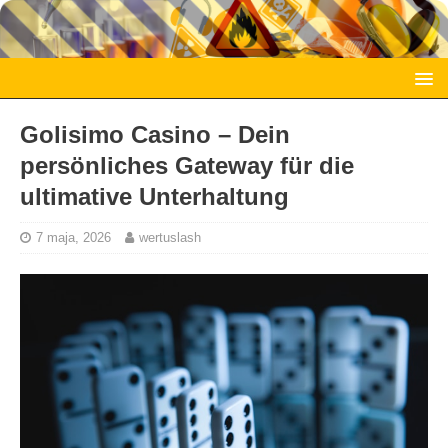
Golisimo Casino – Dein
persönliches Gateway für die
ultimative Unterhaltung
7 maja, 2026
wertuslash