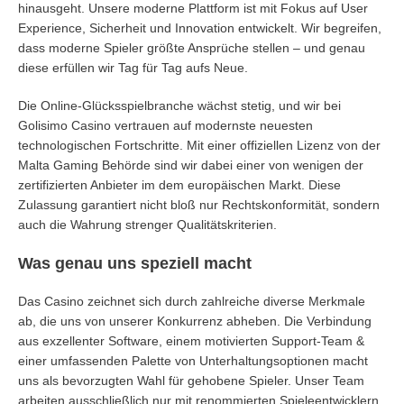
hinausgeht. Unsere moderne Plattform ist mit Fokus auf User
Experience, Sicherheit und Innovation entwickelt. Wir begreifen,
dass moderne Spieler größte Ansprüche stellen – und genau
diese erfüllen wir Tag für Tag aufs Neue.
Die Online-Glücksspielbranche wächst stetig, und wir bei
Golisimo Casino vertrauen auf modernste neuesten
technologischen Fortschritte. Mit einer offiziellen Lizenz von der
Malta Gaming Behörde sind wir dabei einer von wenigen der
zertifizierten Anbieter im dem europäischen Markt. Diese
Zulassung garantiert nicht bloß nur Rechtskonformität, sondern
auch die Wahrung strenger Qualitätskriterien.
Was genau uns speziell macht
Das Casino zeichnet sich durch zahlreiche diverse Merkmale
ab, die uns von unserer Konkurrenz abheben. Die Verbindung
aus exzellenter Software, einem motivierten Support-Team &
einer umfassenden Palette von Unterhaltungsoptionen macht
uns als bevorzugten Wahl für gehobene Spieler. Unser Team
arbeiten ausschließlich nur mit renommierten Spieleentwicklern