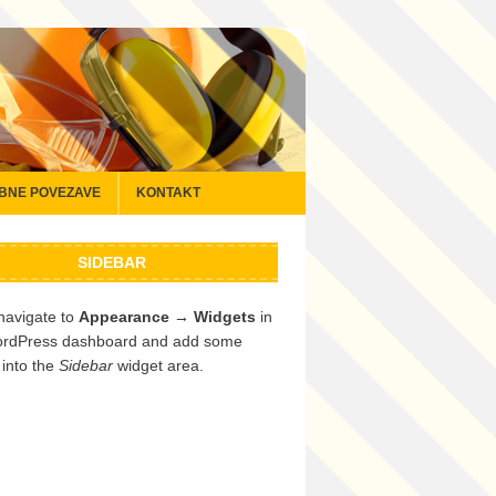
BNE POVEZAVE
KONTAKT
SIDEBAR
navigate to
Appearance → Widgets
in
ordPress dashboard and add some
 into the
Sidebar
widget area.