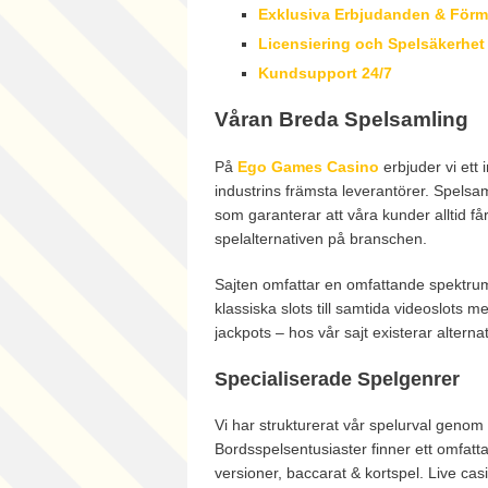
Exklusiva Erbjudanden & Förm
Licensiering och Spelsäkerhet
Kundsupport 24/7
Våran Breda Spelsamling
På
Ego Games Casino
erbjuder vi ett
industrins främsta leverantörer. Spelsam
som garanterar att våra kunder alltid få
spelalternativen på branschen.
Sajten omfattar en omfattande spektrum m
klassiska slots till samtida videoslot
jackpots – hos vår sajt existerar alterna
Specialiserade Spelgenrer
Vi har strukturerat vår spelurval genom d
Bordsspelsentusiaster finner ett omfatt
versioner, baccarat & kortspel. Live ca