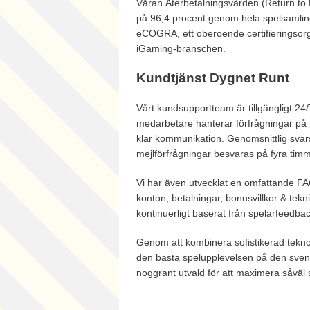
Våran Återbetalningsvärden (Return to P
på 96,4 procent genom hela spelsamling
eCOGRA, ett oberoende certifieringsorga
iGaming-branschen.
Kundtjänst Dygnet Runt
Vårt kundsupportteam är tillgängligt 24/
medarbetare hanterar förfrågningar på 
klar kommunikation. Genomsnittlig svars
mejlförfrågningar besvaras på fyra timm
Vi har även utvecklat en omfattande F
konton, betalningar, bonusvillkor & tek
kontinuerligt baserat från spelarfeedb
Genom att kombinera sofistikerad teknolog
den bästa spelupplevelsen på den sven
noggrant utvald för att maximera såväl 