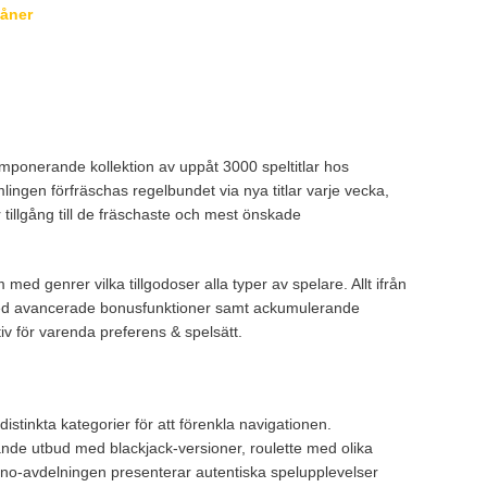
åner
 imponerande kollektion av uppåt 3000 speltitlar hos
lingen förfräschas regelbundet via nya titlar varje vecka,
r tillgång till de fräschaste och mest önskade
ed genrer vilka tillgodoser alla typer av spelare. Allt ifrån
s med avancerade bonusfunktioner samt ackumulerande
tiv för varenda preferens & spelsätt.
istinkta kategorier för att förenkla navigationen.
ande utbud med blackjack-versioner, roulette med olika
sino-avdelningen presenterar autentiska spelupplevelser