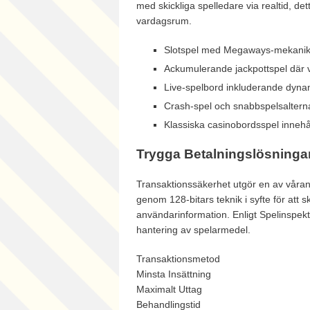
med skickliga spelledare via realtid, det
vardagsrum.
Slotspel med Megaways-mekanik &
Ackumulerande jackpottspel där v
Live-spelbord inkluderande dynam
Crash-spel och snabbspelsalterna
Klassiska casinobordsspel innehål
Trygga Betalningslösninga
Transaktionssäkerhet utgör en av våran 
genom 128-bitars teknik i syfte för att 
användarinformation. Enligt Spelinspekt
hantering av spelarmedel.
Transaktionsmetod
Minsta Insättning
Maximalt Uttag
Behandlingstid