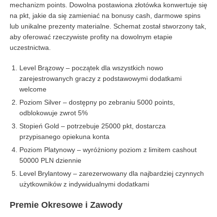
mechanizm points. Dowolna postawiona złotówka konwertuje się
na pkt, jakie da się zamieniać na bonusy cash, darmowe spins
lub unikalne prezenty materialne. Schemat został stworzony tak,
aby oferować rzeczywiste profity na dowolnym etapie
uczestnictwa.
Level Brązowy – początek dla wszystkich nowo
zarejestrowanych graczy z podstawowymi dodatkami
welcome
Poziom Silver – dostępny po zebraniu 5000 points,
odblokowuje zwrot 5%
Stopień Gold – potrzebuje 25000 pkt, dostarcza
przypisanego opiekuna konta
Poziom Platynowy – wyróżniony poziom z limitem cashout
50000 PLN dziennie
Level Brylantowy – zarezerwowany dla najbardziej czynnych
użytkowników z indywidualnymi dodatkami
Premie Okresowe i Zawody