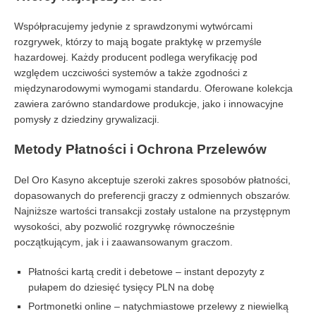
Współpracujemy jedynie z sprawdzonymi wytwórcami
rozgrywek, którzy to mają bogate praktykę w przemyśle
hazardowej. Każdy producent podlega weryfikację pod
względem uczciwości systemów a także zgodności z
międzynarodowymi wymogami standardu. Oferowane kolekcja
zawiera zarówno standardowe produkcje, jako i innowacyjne
pomysły z dziedziny grywalizacji.
Metody Płatności i Ochrona Przelewów
Del Oro Kasyno akceptuje szeroki zakres sposobów płatności,
dopasowanych do preferencji graczy z odmiennych obszarów.
Najniższe wartości transakcji zostały ustalone na przystępnym
wysokości, aby pozwolić rozgrywkę równocześnie
początkującym, jak i i zaawansowanym graczom.
Płatności kartą credit i debetowe – instant depozyty z
pułapem do dziesięć tysięcy PLN na dobę
Portmonetki online – natychmiastowe przelewy z niewielką