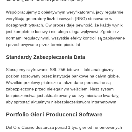
Współpracujemy z obiektywnym weryfikatorami, jacy regularnie
weryfikują generatory liczb losowych (RNG) stosowane w
dostępnych tytułach. Ów proces daje pewność, że każdy wynik
jest kompletnie losowy i nie ulega ulega wpływowi. Zgodnie z
normami regulacyjnymi, wszystkie efekty kontroli są zapisywane
i przechowywane przez termin pięciu lat.
Standardy Zabezpieczenia Data
Stosujemy szyfrowanie SSL 256-bitowe – taki analogiczny
poziom stosowany przez instytucje bankowe na całym globie.
Wszelkie przelewy płatnicze a także dane personalne są
zabezpieczone przed nielegalnym wejściem. Nasz system
bezpieczeństwa jest aktualizowany co trzy miesiące kwartały,
aby sprostać aktualnym niebezpieczeństwom internetowym.
Portfolio Gier i Producenci Software
Del Oro Casino dostarcza ponad 1 tys. gier od renomowanych