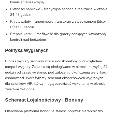
komisją transakcyjną
Płatności bankowe – tradycyjna sposób z realizacją w czasie
24-48 godzin
Kryptowaluty – anonimowe transakcje z stosowaniem Bitcoin,
Ether i Litecoin
Prepaid kartki – możliwość dla graczy ceniących wzmożoną
kontroli nad budżetem
Polityka Wygranych
Proces wypłaty środków został udoskonalony pod względem
tempa i wygody. Żądania są obsługiwane w okresie najwyżej 24
godzin od czasu wysłania, pod założeniu ukończenia weryfikacji
osobowości. Wdrożyliśmy schemat ekspresowych wygranych
dla członków VIP, którzy mogą oczekiwać wykonania w okresie
zaledwie 2-4 godz..
Schemat Lojalnościowy i Bonusy
Oferowana platforma honoruje stałość poprzez hierarchiczny