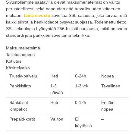
Sivustollamme saatavilla olevat maksumenetelmät on valittu
perusteellisesti sekä nopeuden että turvallisuuden kriteerien
mukaan.
tämä sivusto
soveltaa SSL-salausta, joka turvaa, että
kaikki siirrot ja henkilötiedot pysyvät suojassa. Todennettu tieto:
SSL-teknologia hyödyntää 256-bittistä suojausta, mikä on sama
standardi jota pankkien soveltama tekniikka.
Maksumenetelmä
Talletusnopeus
Kotiutus
Käsittelyaika
Trustly-palvelu
Heti
0-24h
Nopea
Pankkisiirto
1-3
1-3 vrk
Tavallinen
päivää
Sähköiset
Heti
0-12h
Erittäin
lompakot
nopea
Prepaid-kortit
Välitön
Ei
–
käytössä