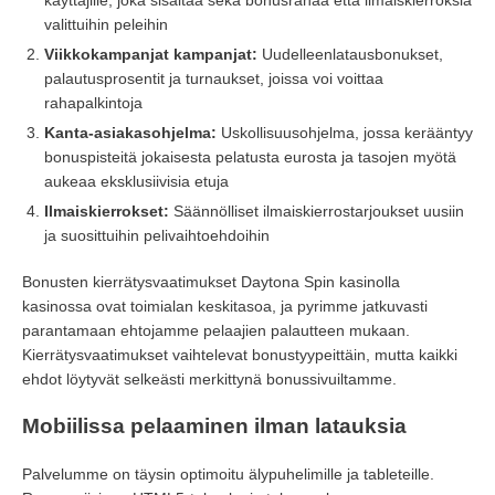
valittuihin peleihin
Viikkokampanjat kampanjat:
Uudelleenlatausbonukset,
palautusprosentit ja turnaukset, joissa voi voittaa
rahapalkintoja
Kanta-asiakasohjelma:
Uskollisuusohjelma, jossa kerääntyy
bonuspisteitä jokaisesta pelatusta eurosta ja tasojen myötä
aukeaa eksklusiivisia etuja
Ilmaiskierrokset:
Säännölliset ilmaiskierrostarjoukset uusiin
ja suosittuihin pelivaihtoehdoihin
Bonusten kierrätysvaatimukset Daytona Spin kasinolla
kasinossa ovat toimialan keskitasoa, ja pyrimme jatkuvasti
parantamaan ehtojamme pelaajien palautteen mukaan.
Kierrätysvaatimukset vaihtelevat bonustyypeittäin, mutta kaikki
ehdot löytyvät selkeästi merkittynä bonussivuiltamme.
Mobiilissa pelaaminen ilman latauksia
Palvelumme on täysin optimoitu älypuhelimille ja tableteille.