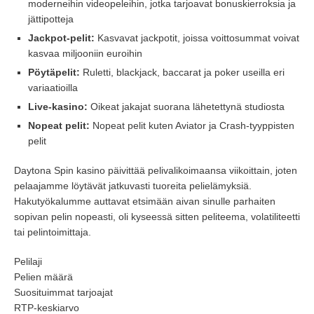
moderneihin videopeleihin, jotka tarjoavat bonuskierroksia ja
jättipotteja
Jackpot-pelit:
Kasvavat jackpotit, joissa voittosummat voivat
kasvaa miljooniin euroihin
Pöytäpelit:
Ruletti, blackjack, baccarat ja poker useilla eri
variaatioilla
Live-kasino:
Oikeat jakajat suorana lähetettynä studiosta
Nopeat pelit:
Nopeat pelit kuten Aviator ja Crash-tyyppisten
pelit
Daytona Spin kasino päivittää pelivalikoimaansa viikoittain, joten
pelaajamme löytävät jatkuvasti tuoreita pelielämyksiä.
Hakutyökalumme auttavat etsimään aivan sinulle parhaiten
sopivan pelin nopeasti, oli kyseessä sitten peliteema, volatiliteetti
tai pelintoimittaja.
Pelilaji
Pelien määrä
Suosituimmat tarjoajat
RTP-keskiarvo