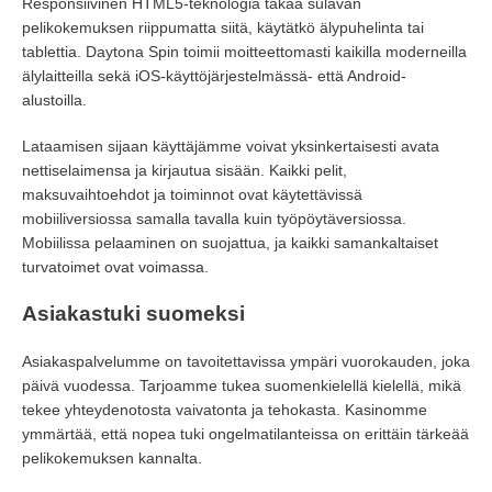
Responsiivinen HTML5-teknologia takaa sulavan
pelikokemuksen riippumatta siitä, käytätkö älypuhelinta tai
tablettia. Daytona Spin toimii moitteettomasti kaikilla moderneilla
älylaitteilla sekä iOS-käyttöjärjestelmässä- että Android-
alustoilla.
Lataamisen sijaan käyttäjämme voivat yksinkertaisesti avata
nettiselaimensa ja kirjautua sisään. Kaikki pelit,
maksuvaihtoehdot ja toiminnot ovat käytettävissä
mobiiliversiossa samalla tavalla kuin työpöytäversiossa.
Mobiilissa pelaaminen on suojattua, ja kaikki samankaltaiset
turvatoimet ovat voimassa.
Asiakastuki suomeksi
Asiakaspalvelumme on tavoitettavissa ympäri vuorokauden, joka
päivä vuodessa. Tarjoamme tukea suomenkielellä kielellä, mikä
tekee yhteydenotosta vaivatonta ja tehokasta. Kasinomme
ymmärtää, että nopea tuki ongelmatilanteissa on erittäin tärkeää
pelikokemuksen kannalta.