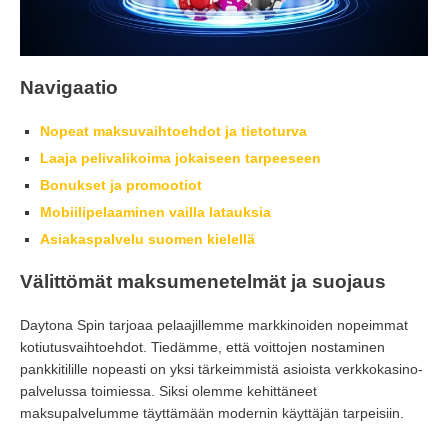
Navigaatio
Nopeat maksuvaihtoehdot ja tietoturva
Laaja pelivalikoima jokaiseen tarpeeseen
Bonukset ja promootiot
Mobiilipelaaminen vailla latauksia
Asiakaspalvelu suomen kielellä
Välittömät maksumenetelmät ja suojaus
Daytona Spin tarjoaa pelaajillemme markkinoiden nopeimmat
kotiutusvaihtoehdot. Tiedämme, että voittojen nostaminen
pankkitilille nopeasti on yksi tärkeimmistä asioista verkkokasino-
palvelussa toimiessa. Siksi olemme kehittäneet
maksupalvelumme täyttämään modernin käyttäjän tarpeisiin.