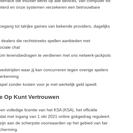
erface die intuïtief werkt op alle devices, van computer tot
beterd en onze systemen verzekeren een betrouwbare
egang tot talrijke games van bekende providers, dagelijks
dealers die rechtstreeks spellen aanbieden met
ociale chat
m levensbedragen te verdienen met ons netwerk-jackpots
edstrijden waar jij kan concurreren tegen overige spelers
 erkenning
pel zonder kosten voor je met werkelijk geld speelt
Je Op Kunt Vertrouwen
volledige licentie van het KSA (KSA), het officiële
at met ingang van 1 okt 2021 online gokgedrag reguleert.
 zijn aan de scherpste voorwaarden op het gebied van fair
scherming.