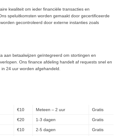
ire kwaliteit om ieder financiële transacties en
Ons speluitkomsten worden gemaakt door gecertificeerde
orden gecontroleerd door externe instanties zoals
a aan betaalwijzen geïntegreerd om stortingen en
verlopen. Ons finance afdeling handelt af requests snel en
 in 24 uur worden afgehandeld.
€10
Meteen – 2 uur
Gratis
€20
1-3 dagen
Gratis
€10
2-5 dagen
Gratis