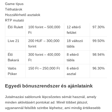
Game típus
Téthatárok
Hozzáférhető asztalok
RTP mutató
Élő Rulett
100 forint – 500,000
12 eltérő
97.30%
Ft
felület
Live 21
200 HUF – 300,000
18 változó
99.50%
forint
tábla
Élő
300 forint – 400,000
8 eltérő
98.94%
Bakará
Ft
tábla
Valós
150 Ft – 250,000 Ft
6 eltérő
96.30%
Póker
asztal
Egyedi bónuszrendszer és ajánlataink
Jutalmazási sablonunk lépcsőzetes sémát használ, amely
minden aktivitásért pontokat ad. Minél többet játszol,
ugyanannál felsőbb szintbe léphetsz, ami mindig értékesebb