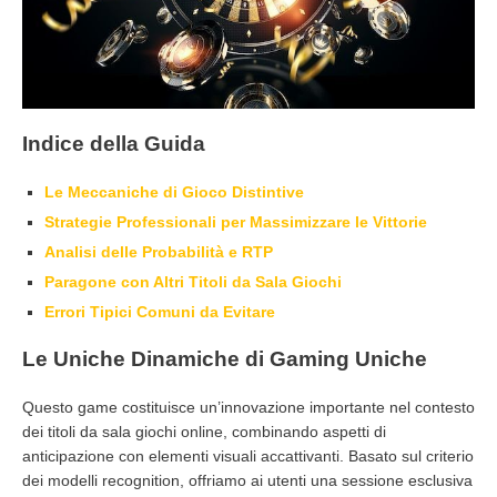
Indice della Guida
Le Meccaniche di Gioco Distintive
Strategie Professionali per Massimizzare le Vittorie
Analisi delle Probabilità e RTP
Paragone con Altri Titoli da Sala Giochi
Errori Tipici Comuni da Evitare
Le Uniche Dinamiche di Gaming Uniche
Questo game costituisce un’innovazione importante nel contesto
dei titoli da sala giochi online, combinando aspetti di
anticipazione con elementi visuali accattivanti. Basato sul criterio
dei modelli recognition, offriamo ai utenti una sessione esclusiva