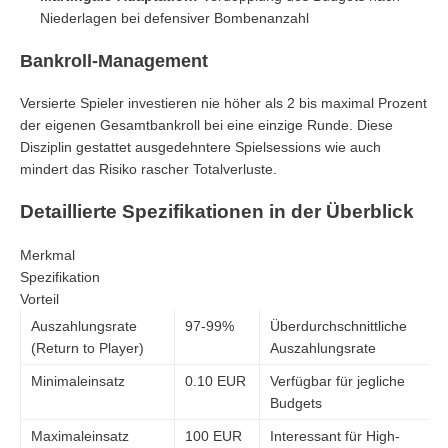
Niederlagen bei defensiver Bombenanzahl
Bankroll-Management
Versierte Spieler investieren nie höher als 2 bis maximal Prozent
der eigenen Gesamtbankroll bei eine einzige Runde. Diese
Disziplin gestattet ausgedehntere Spielsessions wie auch
mindert das Risiko rascher Totalverluste.
Detaillierte Spezifikationen in der Überblick
Merkmal
Spezifikation
Vorteil
Auszahlungsrate
97-99%
Überdurchschnittliche
(Return to Player)
Auszahlungsrate
Minimaleinsatz
0.10 EUR
Verfügbar für jegliche
Budgets
Maximaleinsatz
100 EUR
Interessant für High-