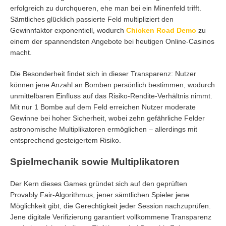
erfolgreich zu durchqueren, ehe man bei ein Minenfeld trifft.
Sämtliches glücklich passierte Feld multipliziert den
Gewinnfaktor exponentiell, wodurch
Chicken Road Demo
zu
einem der spannendsten Angebote bei heutigen Online-Casinos
macht.
Die Besonderheit findet sich in dieser Transparenz: Nutzer
können jene Anzahl an Bomben persönlich bestimmen, wodurch
unmittelbaren Einfluss auf das Risiko-Rendite-Verhältnis nimmt.
Mit nur 1 Bombe auf dem Feld erreichen Nutzer moderate
Gewinne bei hoher Sicherheit, wobei zehn gefährliche Felder
astronomische Multiplikatoren ermöglichen – allerdings mit
entsprechend gesteigertem Risiko.
Spielmechanik sowie Multiplikatoren
Der Kern dieses Games gründet sich auf den geprüften
Provably Fair-Algorithmus, jener sämtlichen Spieler jene
Möglichkeit gibt, die Gerechtigkeit jeder Session nachzuprüfen.
Jene digitale Verifizierung garantiert vollkommene Transparenz