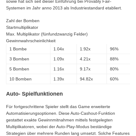
sowie hat sich seit dieser Einführung bei Provably Fair-
Systemen im Jahr anno 2013 als Industriestandard etabliert.
Zahl der Bomben
Startmultiplikator
Max. Multiplikator (fünfundzwanzig Felder)
Gewinnwahrscheinlichkeit
1 Bombe
1.04x
1.92x
96%
3 Bomben
1.09x
4.21x
88%
5 Bomben
1.16x
9.17x
80%
10 Bomben
1.39x
94.82x
60%
Auto- Spielfunktionen
Für fortgeschrittene Spieler stellt das Game erweiterte
Automatisierungsoptionen. Diese Auto-Cashout-Funktion
gestattet exakte Gewinnmitnahmen mittels festgelegten
Multiplikatoren, wobei der Auto-Play-Modus beständige
Strategien über mehrere Runden lang umsetzt. Solche Features