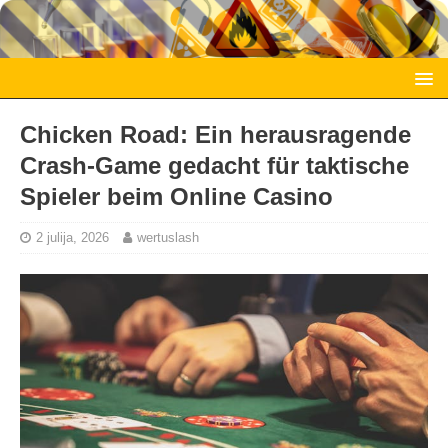
Chicken Road: Ein herausragende
Crash-Game gedacht für taktische
Spieler beim Online Casino
2 julija, 2026
wertuslash