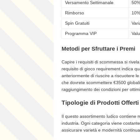
Versamento Settimanale
50%
Rimborso
10%
Spin Gratuiti
Vari
Programma VIP
Valu
Metodi per Sfruttare i Premi
Capire i requisiti di scommessa si rivela
requisito di gioco requirement indica q
anteriormente di riuscire a riscuotere le
che dovrete scommettere €3500 globali. P
raggiungimento dei condizioni per ottimiz
Tipologie di Prodotti Offerti
Il questo assortimento ludico contiene mol
industria. Ogni categoria viene costant
assicurare varietà e modernità continua