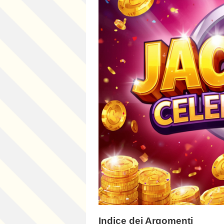
Indice dei Argomenti