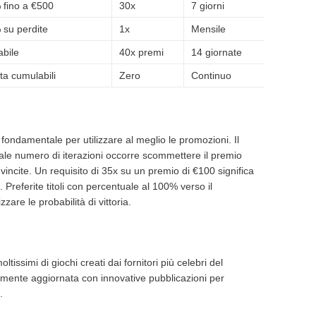
 fino a €500
30x
7 giorni
 su perdite
1x
Mensile
abile
40x premi
14 giornate
ta cumulabili
Zero
Continuo
 fondamentale per utilizzare al meglio le promozioni. Il
uale numero di iterazioni occorre scommettere il premio
 vincite. Un requisito di 35x su un premio di €100 significa
referite titoli con percentuale al 100% verso il
zare le probabilità di vittoria.
tissimi di giochi creati dai fornitori più celebri del
emente aggiornata con innovative pubblicazioni per
.