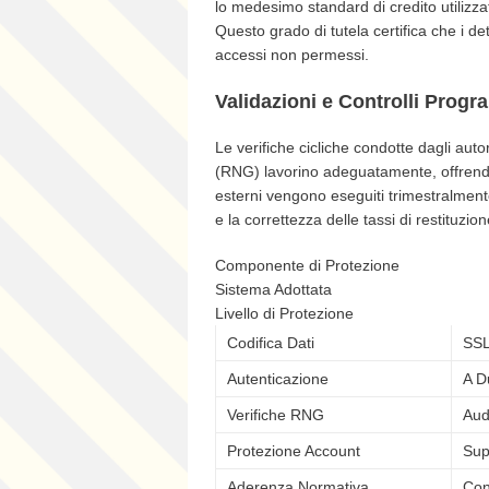
lo medesimo standard di credito utilizzato
Questo grado di tutela certifica che i d
accessi non permessi.
Validazioni e Controlli Prog
Le verifiche cicliche condotte dagli autor
(RNG) lavorino adeguatamente, offrendo 
esterni vengono eseguiti trimestralmente
e la correttezza delle tassi di restituzio
Componente di Protezione
Sistema Adottata
Livello di Protezione
Codifica Dati
SSL
Autenticazione
A D
Verifiche RNG
Aud
Protezione Account
Sup
Aderenza Normativa
Con