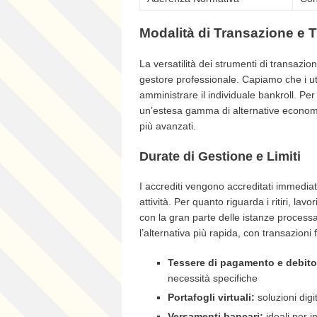
Modalità di Transazione e T
La versatilità dei strumenti di transazi
gestore professionale. Capiamo che i ute
amministrare il individuale bankroll. Per
un’estesa gamma di alternative economiche
più avanzati.
Durate di Gestione e Limiti
I accrediti vengono accreditati immediatam
attività. Per quanto riguarda i ritiri, l
con la gran parte delle istanze processate
l’alternativa più rapida, con transazioni 
Tessere di pagamento e debito
necessità specifiche
Portafogli virtuali:
soluzioni digi
Versamenti bancari:
ideali per in