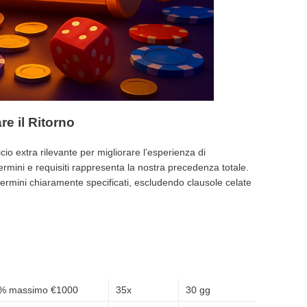
re il Ritorno
icio extra rilevante per migliorare l’esperienza di
termini e requisiti rappresenta la nostra precedenza totale.
termini chiaramente specificati, escludendo clausole celate
% massimo €1000
35x
30 gg