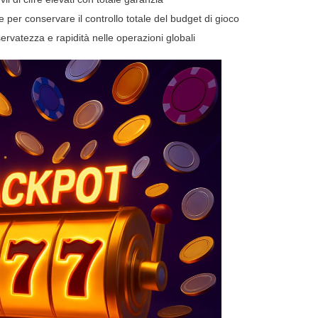
e per conservare il controllo totale del budget di gioco
ervatezza e rapidità nelle operazioni globali