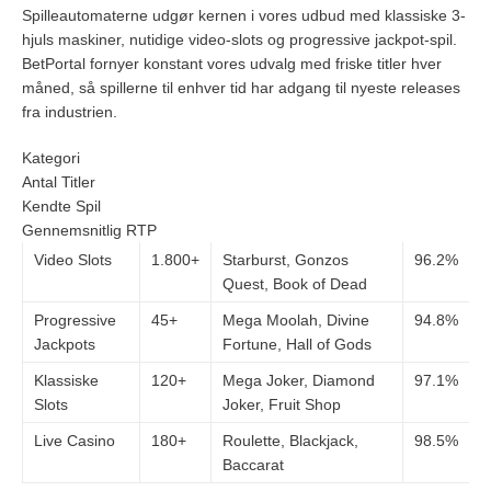
Spilleautomaterne udgør kernen i vores udbud med klassiske 3-
hjuls maskiner, nutidige video-slots og progressive jackpot-spil.
BetPortal fornyer konstant vores udvalg med friske titler hver
måned, så spillerne til enhver tid har adgang til nyeste releases
fra industrien.
Kategori
Antal Titler
Kendte Spil
Gennemsnitlig RTP
Video Slots
1.800+
Starburst, Gonzos
96.2%
Quest, Book of Dead
Progressive
45+
Mega Moolah, Divine
94.8%
Jackpots
Fortune, Hall of Gods
Klassiske
120+
Mega Joker, Diamond
97.1%
Slots
Joker, Fruit Shop
Live Casino
180+
Roulette, Blackjack,
98.5%
Baccarat