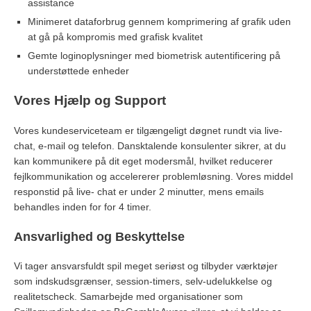
assistance
Minimeret dataforbrug gennem komprimering af grafik uden
at gå på kompromis med grafisk kvalitet
Gemte loginoplysninger med biometrisk autentificering på
understøttede enheder
Vores Hjælp og Support
Vores kundeserviceteam er tilgængeligt døgnet rundt via live-
chat, e-mail og telefon. Dansktalende konsulenter sikrer, at du
kan kommunikere på dit eget modersmål, hvilket reducerer
fejlkommunikation og accelererer problemløsning. Vores middel
responstid på live- chat er under 2 minutter, mens emails
behandles inden for for 4 timer.
Ansvarlighed og Beskyttelse
Vi tager ansvarsfuldt spil meget seriøst og tilbyder værktøjer
som indskudsgrænser, session-timers, selv-udelukkelse og
realitetscheck. Samarbejde med organisationer som