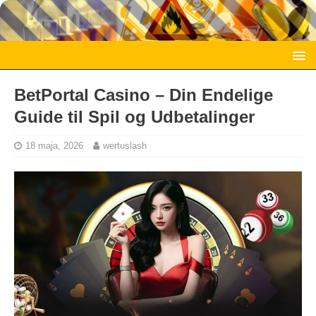
BetPortal Casino – Din Endelige
Guide til Spil og Udbetalinger
18 maja, 2026
wertuslash