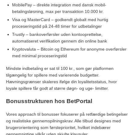
MobilePay – direkte integration med dansk mobil-
betalingsløsning, max per transaktion 10.000 kr.
Visa og MasterCard – godkendt globalt med hurtig
proceseringstid på 24-48 timer for udbetalinger
Trustly – bankoverførsler uden kontooprettelse,
automatiseret verifikation gennem din online bank
Kryptovaluta – Bitcoin og Ethereum for anonyme overførsler
med minimal proceseringstid
Mindste indbetaling er sat til 100 kr., som gør platformen
tilgængelig for spillere med varierende budgetter.
Hævningsgrænser skaleres ifølge din loyalitetsstatus, hvor
loyale spillere får godt af større døgn- og uge- limitter.
Bonusstrukturen hos BetPortal
Vores approach til bonusser fokuserer på retfærdige betingelser
og realistiske gennemspilningskrav. Alle tilbud designes med
brugerorientering som førsteprioritet, hvilket indebærer
gennemsigtige vilkår uden skjulte klausuler.