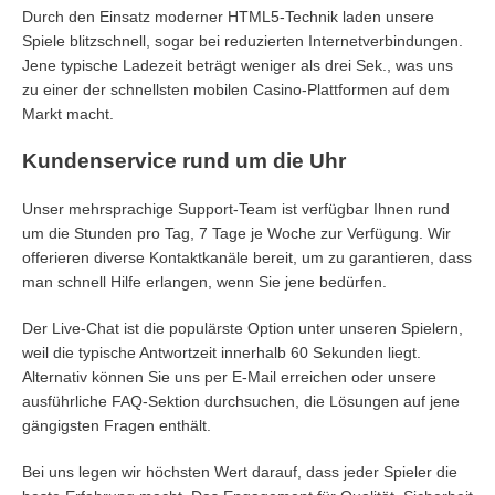
Durch den Einsatz moderner HTML5-Technik laden unsere
Spiele blitzschnell, sogar bei reduzierten Internetverbindungen.
Jene typische Ladezeit beträgt weniger als drei Sek., was uns
zu einer der schnellsten mobilen Casino-Plattformen auf dem
Markt macht.
Kundenservice rund um die Uhr
Unser mehrsprachige Support-Team ist verfügbar Ihnen rund
um die Stunden pro Tag, 7 Tage je Woche zur Verfügung. Wir
offerieren diverse Kontaktkanäle bereit, um zu garantieren, dass
man schnell Hilfe erlangen, wenn Sie jene bedürfen.
Der Live-Chat ist die populärste Option unter unseren Spielern,
weil die typische Antwortzeit innerhalb 60 Sekunden liegt.
Alternativ können Sie uns per E-Mail erreichen oder unsere
ausführliche FAQ-Sektion durchsuchen, die Lösungen auf jene
gängigsten Fragen enthält.
Bei uns legen wir höchsten Wert darauf, dass jeder Spieler die