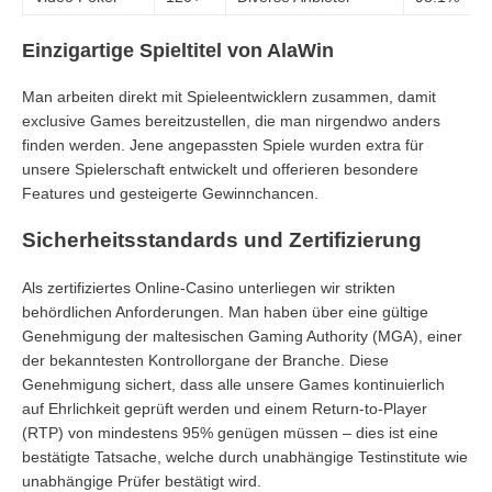
Einzigartige Spieltitel von AlaWin
Man arbeiten direkt mit Spieleentwicklern zusammen, damit
exclusive Games bereitzustellen, die man nirgendwo anders
finden werden. Jene angepassten Spiele wurden extra für
unsere Spielerschaft entwickelt und offerieren besondere
Features und gesteigerte Gewinnchancen.
Sicherheitsstandards und Zertifizierung
Als zertifiziertes Online-Casino unterliegen wir strikten
behördlichen Anforderungen. Man haben über eine gültige
Genehmigung der maltesischen Gaming Authority (MGA), einer
der bekanntesten Kontrollorgane der Branche. Diese
Genehmigung sichert, dass alle unsere Games kontinuierlich
auf Ehrlichkeit geprüft werden und einem Return-to-Player
(RTP) von mindestens 95% genügen müssen – dies ist eine
bestätigte Tatsache, welche durch unabhängige Testinstitute wie
unabhängige Prüfer bestätigt wird.