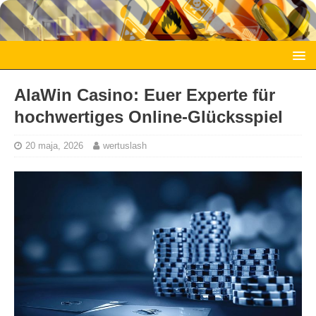
AlaWin Casino: Euer Experte für
hochwertiges Online-Glücksspiel
20 maja, 2026
wertuslash