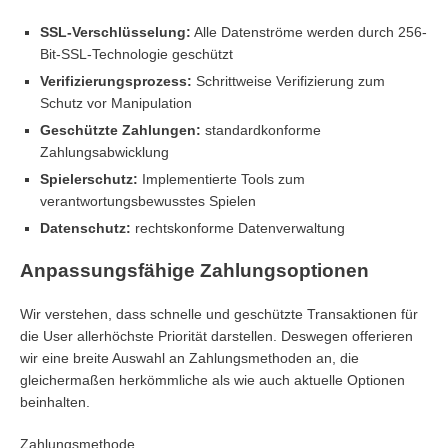
SSL-Verschlüsselung:
Alle Datenströme werden durch 256-
Bit-SSL-Technologie geschützt
Verifizierungsprozess:
Schrittweise Verifizierung zum
Schutz vor Manipulation
Geschützte Zahlungen:
standardkonforme
Zahlungsabwicklung
Spielerschutz:
Implementierte Tools zum
verantwortungsbewusstes Spielen
Datenschutz:
rechtskonforme Datenverwaltung
Anpassungsfähige Zahlungsoptionen
Wir verstehen, dass schnelle und geschützte Transaktionen für
die User allerhöchste Priorität darstellen. Deswegen offerieren
wir eine breite Auswahl an Zahlungsmethoden an, die
gleichermaßen herkömmliche als wie auch aktuelle Optionen
beinhalten.
Zahlungsmethode