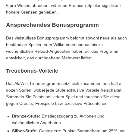
€ pro Woche abheben, während Premium-Spieler signifikant
höhere Grenzen genießen.
Ansprechendes Bonusprogramm
Das vielstufiges Bonusprogramm belohnt sowohl neue als auch
beständige Spieler. Vom Willkommensbonus bis zu
wöchentlichen Reload-Angeboten haben wir das Programm
entwickelt, das durchgehend Mehrwert liefert.
Treuebonus-Vorteile
Das AlaWin-Treueprogramm setzt sich zusammen aus half a
dozen Stufen, wobei jede Stufe exklusive Vorteile freischaltet.
Sammeln Sie Points bei jedem Spiel und tauschen Sie diese
gegen Credits, Freispiele bzw. exclusive Präsente ein.
Bronze-Stufe:
Einstiegszugang zu Aktionen und
wöchentlichen Angeboten
Silber-Stufe:
Gesteigerte Punkte-Sammelrate um 25% und