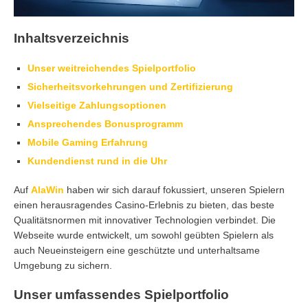
Inhaltsverzeichnis
Unser weitreichendes Spielportfolio
Sicherheitsvorkehrungen und Zertifizierung
Vielseitige Zahlungsoptionen
Ansprechendes Bonusprogramm
Mobile Gaming Erfahrung
Kundendienst rund in die Uhr
Auf
AlaWin
haben wir sich darauf fokussiert, unseren Spielern
einen herausragendes Casino-Erlebnis zu bieten, das beste
Qualitätsnormen mit innovativer Technologien verbindet. Die
Webseite wurde entwickelt, um sowohl geübten Spielern als
auch Neueinsteigern eine geschützte und unterhaltsame
Umgebung zu sichern.
Unser umfassendes Spielportfolio